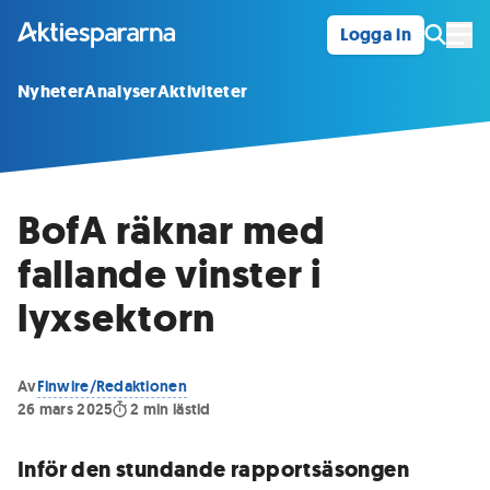
Logga in
Öpp
Nyheter
Analyser
Aktiviteter
BofA räknar med
fallande vinster i
lyxsektorn
Av
Finwire/Redaktionen
26 mars 2025
2
min lästid
Inför den stundande rapportsäsongen