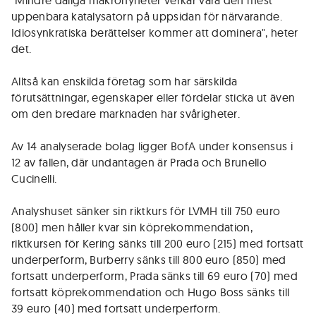
"Mindre dåliga makronyheter verkar vara den mest
uppenbara katalysatorn på uppsidan för närvarande.
Idiosynkratiska berättelser kommer att dominera", heter
det.
Alltså kan enskilda företag som har särskilda
förutsättningar, egenskaper eller fördelar sticka ut även
om den bredare marknaden har svårigheter.
Av 14 analyserade bolag ligger BofA under konsensus i
12 av fallen, där undantagen är Prada och Brunello
Cucinelli.
Analyshuset sänker sin riktkurs för LVMH till 750 euro
(800) men håller kvar sin köprekommendation,
riktkursen för Kering sänks till 200 euro (215) med fortsatt
underperform, Burberry sänks till 800 euro (850) med
fortsatt underperform, Prada sänks till 69 euro (70) med
fortsatt köprekommendation och Hugo Boss sänks till
39 euro (40) med fortsatt underperform.