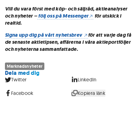
Vill du vara först med köp- och säljråd, aktieanalyser
och nyheter –
följ oss på Messenger
för utskick i
realtid.
Signa upp dig på vårt nyhetsbrev
för att varje dag få
de senaste aktietipsen, affärerna i våra aktieportföljer
och nyheterna sammanfattade.
Marknadsnyheter
Dela med dig
Twitter
LinkedIn
Facebook
Kopiera länk