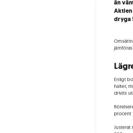
än vän
Aktien
dryga 
Omsättnin
jämföras
Lägr
Enligt b
halter, m
drivits u
Rörelsere
procent (
Justerat 