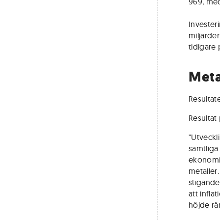
969, med
Invester
miljarder
tidigare
Meta
Resultate
Resultat
"Utveckli
samtliga
ekonomis
metaller
stigande
att infla
höjde rä