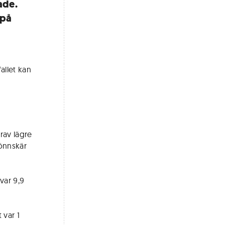
ade.
 på
allet kan
rav lägre
Rönnskär
var 9,9
 var 1