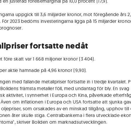
 en justerad rörelsemarginal på 10,0 procent (17,9).
ingarna uppgick till 3,6 miljarder kronor, mot föregående års 2
. För 2023 bedöms investeringarna ligga på 15 miljarder kronor,
 prognoser.
llpriser fortsatte nedåt
t före skatt var 1 668 miljoner kronor (3 404).
 per aktie hamnade på 4,96 kronor (9,90).
ngen med fallande metallpriser fortsatte in i tredje kvartalet. P
 Bolidens främsta metaller föll, med undantag för bly. En svag
k aktivitet, i synnerhet i Europa och Kina, påverkade efterfrå
. Även om inflationen i Europa och USA fortsatte att sjunka ga
 oljepriser, som orsakades av en minskad tillgång, upphov till 
tionen åter skulle stiga. Centralbankerna i flera utvecklade ek
ntorna", skriver Boliden om marknadsutvecklingen.