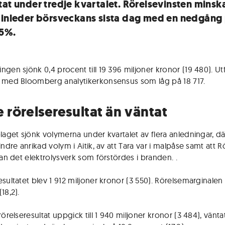
tat under tredje kvartalet. Rörelsevinsten minsk
 inleder börsveckans sista dag med en nedgång
5%.
gen sjönk 0,4 procent till 19 396 miljoner kronor (19 480). Utf
 med Bloomberg analytikerkonsensus som låg på 18 717.
e rörelseresultat än väntat
olaget sjönk volymerna under kvartalet av flera anledningar, dä
indre anrikad volym i Aitik, av att Tara var i malpåse samt att 
tan det elektrolysverk som förstördes i branden. .
sultatet blev 1 912 miljoner kronor (3 550). Rörelsemarginalen 
18,2).
rörelseresultat uppgick till 1 940 miljoner kronor (3 484), väntat