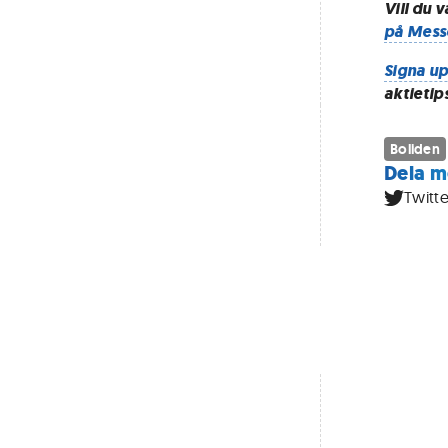
Vill du 
på Mess
Signa up
aktietip
Boliden
Dela m
Twitte