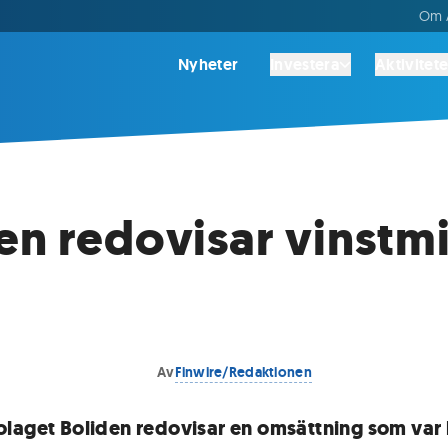
Om A
Nyheter
Investera
Aktivitete
en redovisar vinstmi
Av
Finwire/Redaktionen
laget Boliden redovisar en omsättning som var