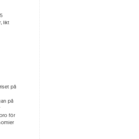
,5
 likt
riset på
gan på
v
oro för
onomier