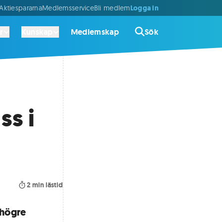
Logga in
ktiespararna
Medlemsservice
Bli medlem
r
Kunskap
Medlemskap
Sök
ss i
2
min lästid
 högre