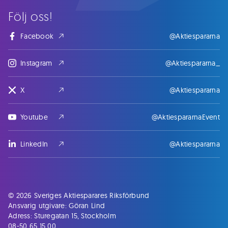
Följ oss!
Facebook
@Aktiespararna
Instagram
@Aktiespararna_
X
@Aktiespararna
Youtube
@AktiespararnaEvent
LinkedIn
@Aktiespararna
© 2026 Sveriges Aktiesparares Riksförbund
Ansvarig utgivare: Göran Lind
Adress: Sturegatan 15, Stockholm
08-50 65 15 00