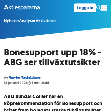
Logga in
Öpp
Nyheter
Analyser
Aktiviteter
Bonesupport upp 18% -
ABG ser tillväxtutsikter
Av
Finwire/Redaktionen
14 januari 2026
1
min lästid
ABG Sundal Collier har en
köprekommendation för Bonesupport och
lyfter fram bolagets starka tillväxtutsikter