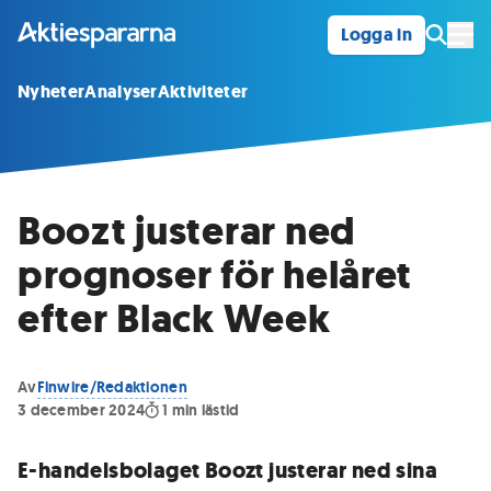
Logga in
Öpp
Nyheter
Analyser
Aktiviteter
Boozt justerar ned
prognoser för helåret
efter Black Week
Av
Finwire/Redaktionen
3 december 2024
1
min lästid
E-handelsbolaget Boozt justerar ned sina