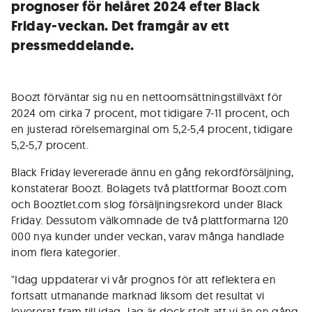
prognoser för helåret 2024 efter Black
Friday-veckan. Det framgår av ett
pressmeddelande.
Boozt förväntar sig nu en nettoomsättningstillväxt för
2024 om cirka 7 procent, mot tidigare 7-11 procent, och
en justerad rörelsemarginal om 5,2-5,4 procent, tidigare
5,2-5,7 procent.
Black Friday levererade ännu en gång rekordförsäljning,
konstaterar Boozt. Bolagets två plattformar Boozt.com
och Booztlet.com slog försäljningsrekord under Black
Friday. Dessutom välkomnade de två plattformarna 120
000 nya kunder under veckan, varav många handlade
inom flera kategorier.
"Idag uppdaterar vi vår prognos för att reflektera en
fortsatt utmanande marknad liksom det resultat vi
levererat fram till idag. Jag är dock stolt att vi än en gång