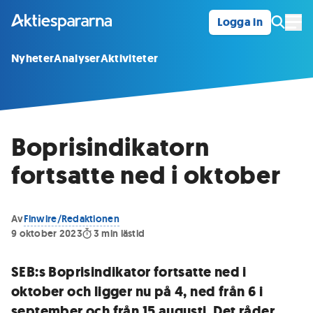
Logga in
Öpp
Nyheter
Analyser
Aktiviteter
Boprisindikatorn
fortsatte ned i oktober
Av
Finwire/Redaktionen
9 oktober 2023
3
min lästid
SEB:s Boprisindikator fortsatte ned i
oktober och ligger nu på 4, ned från 6 i
september och från 15 augusti. Det råder