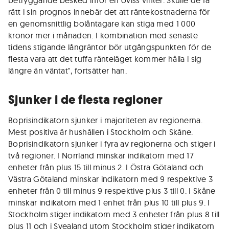
betryggande besked inför en oviss vinter. Skulle de få
rätt i sin prognos innebär det att räntekostnaderna för
en genomsnittlig bolåntagare kan stiga med 1 000
kronor mer i månaden. I kombination med senaste
tidens stigande långräntor bör utgångspunkten för de
flesta vara att det tuffa ränteläget kommer hålla i sig
längre än väntat", fortsätter han.
Sjunker i de flesta regioner
Boprisindikatorn sjunker i majoriteten av regionerna.
Mest positiva är hushållen i Stockholm och Skåne.
Boprisindikatorn sjunker i fyra av regionerna och stiger i
två regioner. I Norrland minskar indikatorn med 17
enheter från plus 15 till minus 2. I Östra Götaland och
Västra Götaland minskar indikatorn med 9 respektive 3
enheter från 0 till minus 9 respektive plus 3 till 0. I Skåne
minskar indikatorn med 1 enhet från plus 10 till plus 9. I
Stockholm stiger indikatorn med 3 enheter från plus 8 till
plus 11 och i Svealand utom Stockholm stiger indikatorn