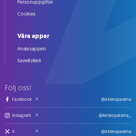
Personuppgifter
Cookies
Våra appar
Analysappen
SaveByBell
Följ oss!
Facebook
@Aktiespararna
Instagram
@Aktiespararna_
X
@Aktiespararna