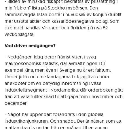
- Bilden av minskad riskaptit bekräftas av prissättning i
min ”risk-on”-lista på Stockholmsbörsen. Den
sammanvägda listan består i huvudsak av konjunkturellt
mer utsatta aktier och kassaflödesnegativa bolag. Som
exempel handlas Veoneer och Boliden på nya 52-
veckorslägsta
Vad driver nedgången?
- Nedgången idag beror främst ytterst svag
makroekonomisk statistik, där avmattningen i till
exempel Kina, men även i Sverige nu är ett faktum.
Under julen och mellandagarna fick jag även höra
anekdoter om en betydlig inbromsning i vissa
industriella segment i Nordamerika, där orderboken gått
från att vara fulltecknad till att gapa tom i november och
december
- Något har uppenbart förändrats i den globala
industrikonjunkturen. Och snabbt. Det är nästan som att
mattan dragits undan från en månad till en annan.