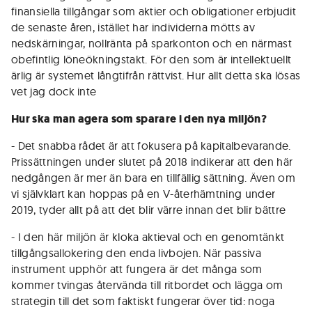
finansiella tillgångar som aktier och obligationer erbjudit
de senaste åren, istället har individerna mötts av
nedskärningar, nollränta på sparkonton och en närmast
obefintlig löneökningstakt. För den som är intellektuellt
ärlig är systemet långtifrån rättvist. Hur allt detta ska lösas
vet jag dock inte
Hur ska man agera som sparare i den nya miljön?
- Det snabba rådet är att fokusera på kapitalbevarande.
Prissättningen under slutet på 2018 indikerar att den här
nedgången är mer än bara en tillfällig sättning. Även om
vi självklart kan hoppas på en V-återhämtning under
2019, tyder allt på att det blir värre innan det blir bättre
- I den här miljön är kloka aktieval och en genomtänkt
tillgångsallokering den enda livbojen. När passiva
instrument upphör att fungera är det många som
kommer tvingas återvända till ritbordet och lägga om
strategin till det som faktiskt fungerar över tid: noga