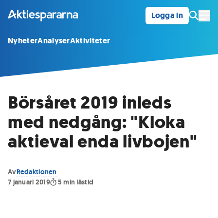
Logga in
Öpp
Nyheter
Analyser
Aktiviteter
Börsåret 2019 inleds
med nedgång: "Kloka
aktieval enda livbojen"
Av
Redaktionen
7 januari 2019
5
min lästid