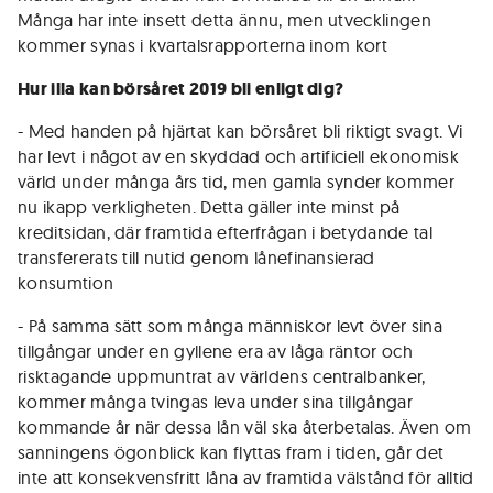
Många har inte insett detta ännu, men utvecklingen
kommer synas i kvartalsrapporterna inom kort
Hur illa kan börsåret 2019 bli enligt dig?
- Med handen på hjärtat kan börsåret bli riktigt svagt. Vi
har levt i något av en skyddad och artificiell ekonomisk
värld under många års tid, men gamla synder kommer
nu ikapp verkligheten. Detta gäller inte minst på
kreditsidan, där framtida efterfrågan i betydande tal
transfererats till nutid genom lånefinansierad
konsumtion
- På samma sätt som många människor levt över sina
tillgångar under en gyllene era av låga räntor och
risktagande uppmuntrat av världens centralbanker,
kommer många tvingas leva under sina tillgångar
kommande år när dessa lån väl ska återbetalas. Även om
sanningens ögonblick kan flyttas fram i tiden, går det
inte att konsekvensfritt låna av framtida välstånd för alltid