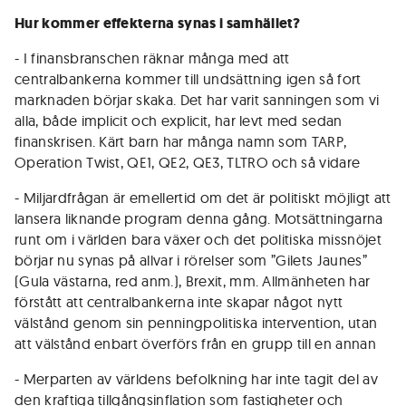
Hur kommer effekterna synas i samhället?
- I finansbranschen räknar många med att
centralbankerna kommer till undsättning igen så fort
marknaden börjar skaka. Det har varit sanningen som vi
alla, både implicit och explicit, har levt med sedan
finanskrisen. Kärt barn har många namn som TARP,
Operation Twist, QE1, QE2, QE3, TLTRO och så vidare
- Miljardfrågan är emellertid om det är politiskt möjligt att
lansera liknande program denna gång. Motsättningarna
runt om i världen bara växer och det politiska missnöjet
börjar nu synas på allvar i rörelser som ”Gilets Jaunes”
(Gula västarna, red anm.), Brexit, mm. Allmänheten har
förstått att centralbankerna inte skapar något nytt
välstånd genom sin penningpolitiska intervention, utan
att välstånd enbart överförs från en grupp till en annan
- Merparten av världens befolkning har inte tagit del av
den kraftiga tillgångsinflation som fastigheter och