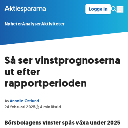
Logga in
Öpp
Nyheter
Analyser
Aktiviteter
Så ser vinstprognoserna
ut efter
rapportperioden
Av
Annelie Östlund
24 februari 2025
4
min lästid
Börsbolagens vinster spås växa under 2025