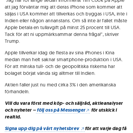
"Jag har för länge sedan informerat Tim Cook på Apple
att jag förväntar mig att deras iPhone som kommer att
säljas i USA kommer att tillverkas och byggas i USA, inte i
Indien eller någon annanstans. Om så inte är fallet måste
Apple betala en tullavgift på minst 25 procent till USA.
Tack för att ni uppmärksammar denna fråga!", skriver
Trump.
Apple tillverkar idag de flesta av sina iPhones i Kina
medan man helt saknar smartphone-produktion i USA.
För att minska tull- och de geopolitiska riskerna har
bolaget börjat vända sig alltmer till Indien.
Aktien faller just nu med cirka 3% i den amerikanska
förhandeln.
Vill du vara först med köp- och säljråd, aktieanalyser
och nyheter –
följ oss på Messenger
för utskick i
realtid.
Signa upp dig på vårt nyhetsbrev
för att varje dag få