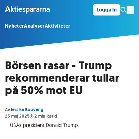
Logga in
Öpp
Nyheter
Analyser
Aktiviteter
Börsen rasar - Trump
rekommenderar tullar
på 50% mot EU
Av
Jessika Bouveng
23 maj 2025
2
min lästid
USAs president Donald Trump
.