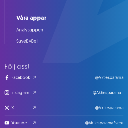
Våra appar
Analysappen
SaveByBell
Följ oss!
Facebook
@Aktiespararna
Instagram
@Aktiespararna_
X
@Aktiespararna
Youtube
@AktiespararnaEvent