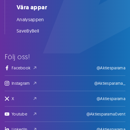
Våra appar
Analysappen
SaveByBell
Följ oss!
Facebook
@Aktiespararna
Instagram
@Aktiespararna_
X
@Aktiespararna
Youtube
@AktiespararnaEvent
LinkedIn
@Aktiespararna