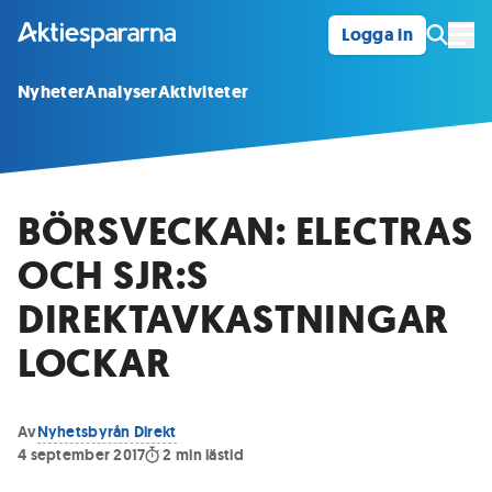
Logga in
Öpp
Nyheter
Analyser
Aktiviteter
BÖRSVECKAN: ELECTRAS
OCH SJR:S
DIREKTAVKASTNINGAR
LOCKAR
Av
Nyhetsbyrån Direkt
4 september 2017
2
min lästid