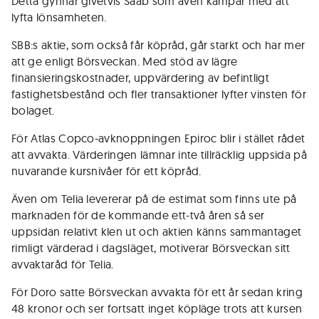
Detta gynnar givetvis Saab som även kämpar med att
lyfta lönsamheten.
SBB:s aktie, som också får köpråd, går starkt och har mer
att ge enligt Börsveckan. Med stöd av lägre
finansieringskostnader, uppvärdering av befintligt
fastighetsbestånd och fler transaktioner lyfter vinsten för
bolaget.
För Atlas Copco-avknoppningen Epiroc blir i stället rådet
att avvakta. Värderingen lämnar inte tillräcklig uppsida på
nuvarande kursnivåer för ett köpråd.
Även om Telia levererar på de estimat som finns ute på
marknaden för de kommande ett-två åren så ser
uppsidan relativt klen ut och aktien känns sammantaget
rimligt värderad i dagsläget, motiverar Börsveckan sitt
avvaktaråd för Telia.
För Doro satte Börsveckan avvakta för ett år sedan kring
48 kronor och ser fortsatt inget köpläge trots att kursen