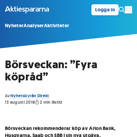
Logga in
Öpp
Nyheter
Analyser
Aktiviteter
Börsveckan: ”Fyra
köpråd”
Av
Nyhetsbyrån Direkt
13 augusti 2018
2
min lästid
Börsveckan rekommenderar köp av
Arion Bank,
Husqvarna, Saab och SBB i sin nya utgåva.