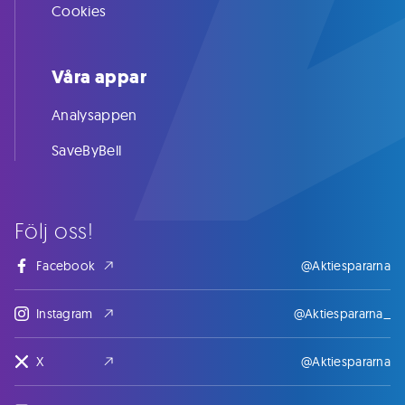
Cookies
Våra appar
Analysappen
SaveByBell
Följ oss!
Facebook
@Aktiespararna
Instagram
@Aktiespararna_
X
@Aktiespararna