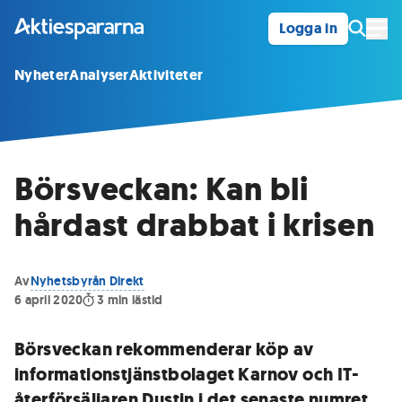
Logga in
Öpp
Nyheter
Analyser
Aktiviteter
Börsveckan: Kan bli
hårdast drabbat i krisen
Av
Nyhetsbyrån Direkt
6 april 2020
3
min lästid
Börsveckan rekommenderar köp av
informationstjänstbolaget Karnov och IT-
återförsäljaren Dustin i det senaste numret