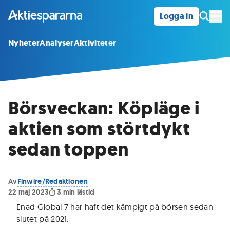
Logga in
Öpp
Nyheter
Analyser
Aktiviteter
Börsveckan: Köpläge i
aktien som störtdykt
sedan toppen
Av
Finwire/Redaktionen
22 maj 2023
3
min lästid
Enad Global 7 har haft det kämpigt på börsen sedan
slutet på 2021
.