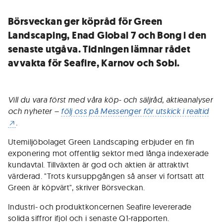
Börsveckan ger köpråd för Green
Landscaping, Enad Global 7 och Bong i den
senaste utgåva. Tidningen lämnar rådet
avvakta för Seafire, Karnov och Sobi.
Vill du vara först med våra köp- och säljråd, aktieanalyser
och nyheter –
följ oss på Messenger för utskick i realtid
.
Utemiljöbolaget Green Landscaping erbjuder en fin
exponering mot offentlig sektor med långa indexerade
kundavtal. Tillväxten är god och aktien är attraktivt
värderad. "Trots kursuppgången så anser vi fortsatt att
Green är köpvärt", skriver Börsveckan.
Industri- och produktkoncernen Seafire levererade
solida siffror ifjol och i senaste Q1-rapporten.