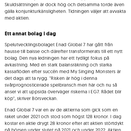
Skuldsättningen är dock hög och detsamma torde även
gälla konjunkturkänsligheten. Tidningen väljer att avvakta
med aktien.
Ett annat bolag i dag
Spelutvecklingsbolaget Enad Global 7 har gått från
hausse till baisse och därefter transformerats till ett nytt
bolag. Den nya ledningen har ett tydligt fokus på
avkastning. Med en stark balansräkning och starka
kassaflöden efter succén med My Singing Monsters är
det dags att ta rygg. "Risken är hög i denna
svårprognosticerade spelbransch men här och nu så
anser vi att uppsida överväger riskerna i EG7. Rådet blir
köp", skriver Börsveckan.
Enad Global 7 var en av de aktierna som gick som en
raket under 2021 och stod som högst 128 kronor. I dag
kostar en aktie drygt 28 kronor efter att aktien störtdykt
på börsen under slutet på 2021 och under 2022. Aktien