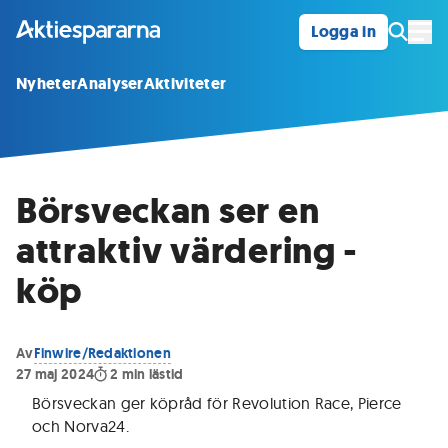
Logga in
Öpp
Nyheter
Analyser
Aktiviteter
Börsveckan ser en
attraktiv värdering -
köp
Av
Finwire/Redaktionen
27 maj 2024
2
min lästid
Börsveckan ger köpråd för Revolution Race, Pierce
och Norva24
.