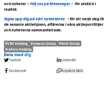
och nyheter –
följ oss på Messenger
för utskick i
realtid.
Signa upp dig på vårt nyhetsbrev
för att varje dag få
de senaste aktietipsen, affärerna i våra aktieportföljer
och nyheterna sammanfattade.
RVRC Holding
Dynavox Group
Pierce Group
Profoto Holding
Dela med dig
Twitter
LinkedIn
Facebook
Kopiera länk