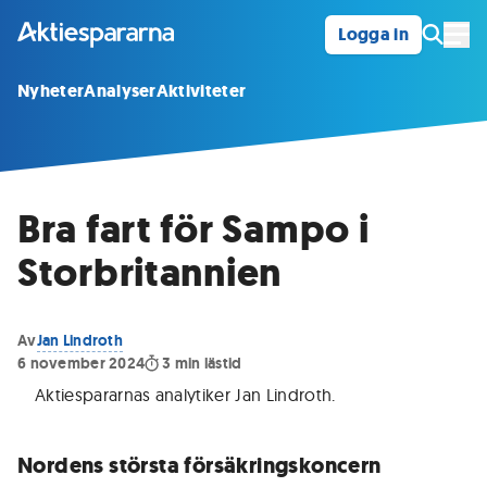
Logga in
Öpp
Nyheter
Analyser
Aktiviteter
Bra fart för Sampo i
Storbritannien
Av
Jan Lindroth
6 november 2024
3
min lästid
Aktiespararnas analytiker Jan Lindroth
.
Nordens största försäkringskoncern