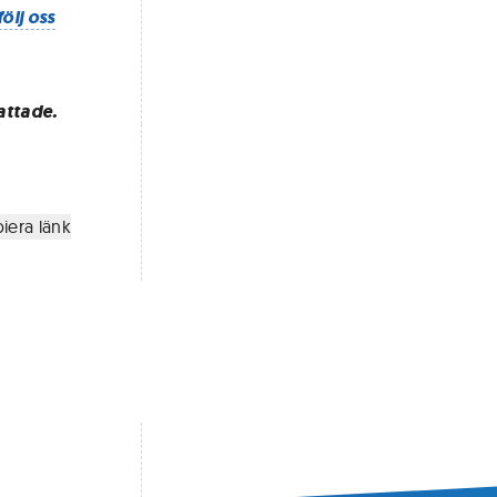
följ oss
attade.
iera länk