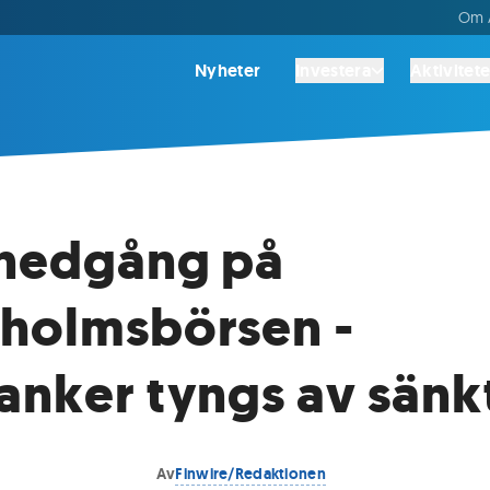
Om A
Nyheter
Investera
Aktivitete
 nedgång på
holmsbörsen -
anker tyngs av sänk
Av
Finwire/Redaktionen