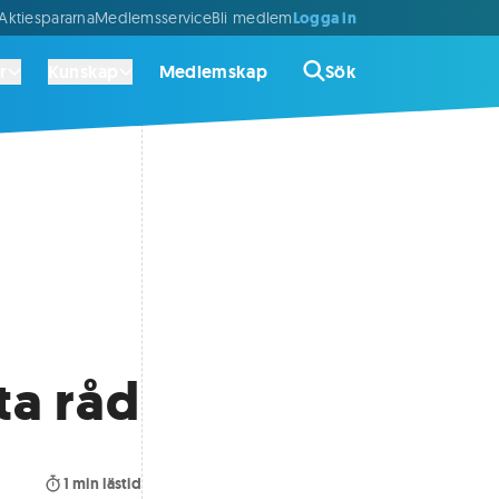
Logga in
ktiespararna
Medlemsservice
Bli medlem
r
Kunskap
Medlemskap
Sök
ta råd
1
min lästid