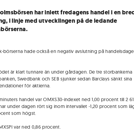
olmsbörsen har inlett fredagens handel i en bre
g, i linje med utvecklingen på de ledande
börserna.
-börserna hade också en negativ avslutning på handelsdagen
ödet är klart tunnare än under gårdagen. De tre storbankerna
anken, Swedbank och SEB sjunker sedan Barclays sänkt sina
dationer för aktierna.
 minuters handel var OMXS30-indexet ned 1,00 procent till 2 61
har under dagen rört sig inom intervallet -1,20 procent som lä
ocent som högst.
XSPI var ned 0,86 procent.