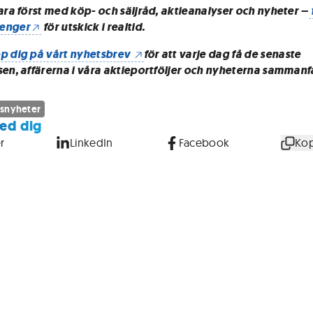
vara först med köp- och säljråd, aktieanalyser och nyheter –
enger
för utskick i realtid.
p dig på vårt nyhetsbrev
för att varje dag få de senaste
sen, affärerna i våra aktieportföljer och nyheterna sammanf
snyheter
ed dig
r
LinkedIn
Facebook
Kop