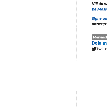
Vill du 
på Mess
Signa up
aktietip
Marknad
Dela m
Twitte