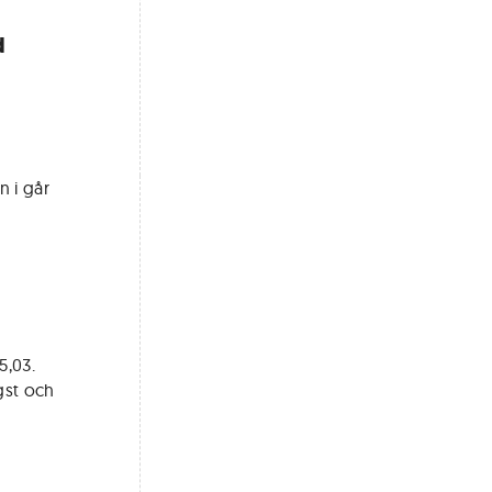
d
 i går
5,03.
gst och