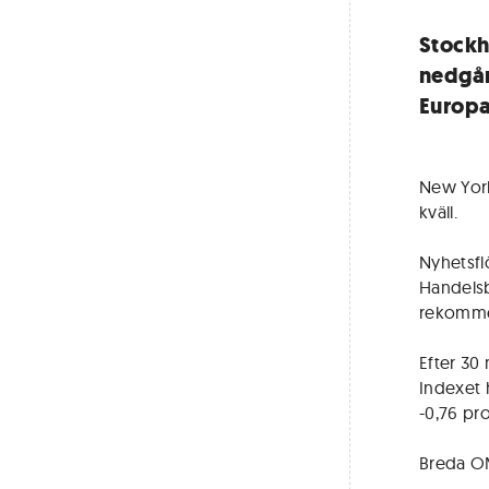
Stockh
nedgån
Europa
New York
kväll.
Nyhetsfl
Handelsb
rekommen
Efter 30
Indexet 
-0,76 pr
Breda OM