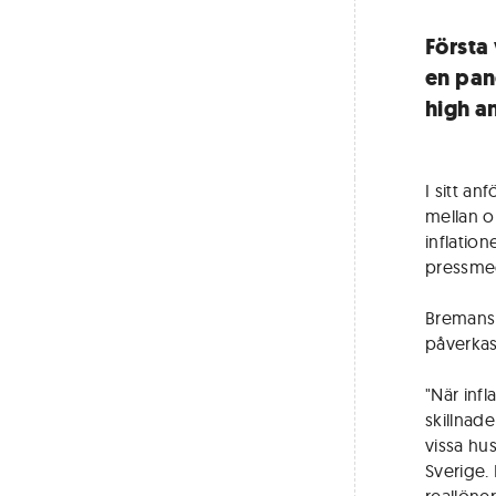
Första
en pan
high a
I sitt an
mellan o
inflation
pressme
Bremans s
påverkas
"När infl
skillnad
vissa hus
Sverige. 