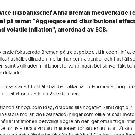
 vice riksbankschef Anna Breman medverkade i d
el på temat "Aggregate and distributional effect
nd volatile inflation", anordnad av ECB.
förande fokuserade Breman på tre aspekter: skillnaden i inflati
lika hushåll, skillnaden mellan hur centralbanker och hushåll s
en samt skillnaden i inflationsförväntningar. Det skriver Riksban
ddelande.
lutsats är att hushåll drabbas olika när inflationen är hög, me
 negativt och därför måste den ner.
ationen är hög, som idag, drabbas alla negativt. Samtidigt blir
erna stora mellan de kostnadsökningar som olika hushåll möter
håll är inflationen betydligt högre än den genomsnittliga infla
Det är av yttersta vikt att inflationen fortsätter att falla. Då kan