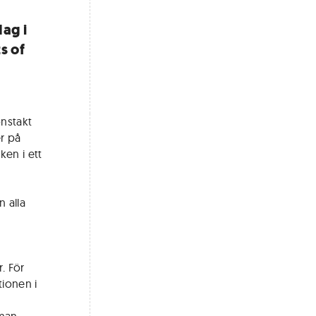
ag i
s of
onstakt
er på
ken i ett
n alla
. För
tionen i