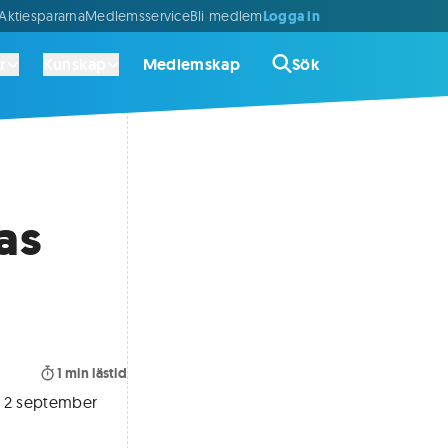
Logga in
ktiespararna
Medlemsservice
Bli medlem
r
Kunskap
Medlemskap
Sök
as
1
min lästid
en 2 september