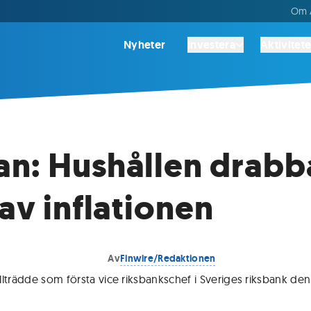
Om A
Nyheter
Investera
Aktivitete
n: Hushållen drabb
 av inflationen
Av
Finwire/Redaktionen
llträdde som första vice riksbankschef i Sveriges riksbank d