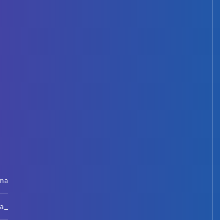
rna
na_