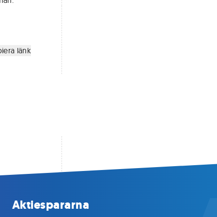
man.
iera länk
Aktiespararna