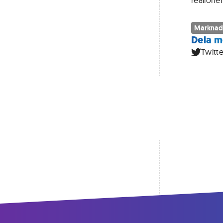
reallöne
Marknad
Dela m
Twitte