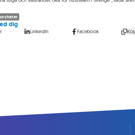
rna stiga och välståndet öka för hushållen i Sverige", sade Bre
snyheter
ed dig
r
LinkedIn
Facebook
Kop