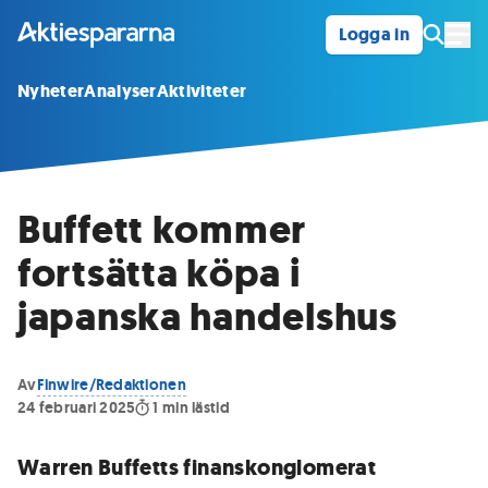
Logga in
Öpp
Nyheter
Analyser
Aktiviteter
Buffett kommer
fortsätta köpa i
japanska handelshus
Av
Finwire/Redaktionen
24 februari 2025
1
min lästid
Warren Buffetts finanskonglomerat