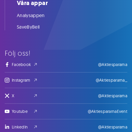
Våra appar
Analysappen
SaveByBell
Följ oss!
Facebook
@Aktiespararna
Instagram
@Aktiespararna_
X
@Aktiespararna
Youtube
@AktiespararnaEvent
LinkedIn
@Aktiespararna