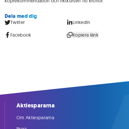
köprekommendation och riktkursen 110 kronor.
Dela med dig
Twitter
LinkedIn
Facebook
Kopiera länk
Aktiespararna
Om Aktiespararna
Press