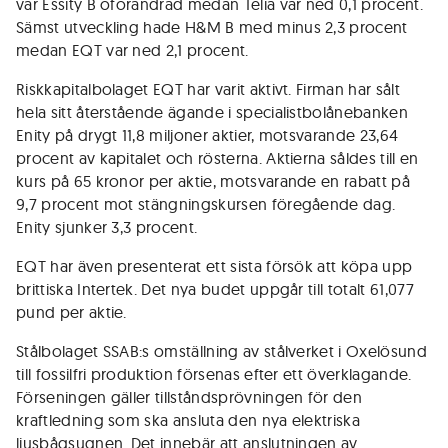
var Essity B oförändrad medan Telia var ned 0,1 procent.
Sämst utveckling hade H&M B med minus 2,3 procent
medan EQT var ned 2,1 procent.
Riskkapitalbolaget EQT har varit aktivt. Firman har sålt
hela sitt återstående ägande i specialistbolånebanken
Enity på drygt 11,8 miljoner aktier, motsvarande 23,64
procent av kapitalet och rösterna. Aktierna såldes till en
kurs på 65 kronor per aktie, motsvarande en rabatt på
9,7 procent mot stängningskursen föregående dag.
Enity sjunker 3,3 procent.
EQT har även presenterat ett sista försök att köpa upp
brittiska Intertek. Det nya budet uppgår till totalt 61,077
pund per aktie.
Stålbolaget SSAB:s omställning av stålverket i Oxelösund
till fossilfri produktion försenas efter ett överklagande.
Förseningen gäller tillståndsprövningen för den
kraftledning som ska ansluta den nya elektriska
ljusbågsugnen. Det innebär att anslutningen av