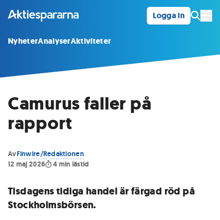
Logga in
Öpp
Nyheter
Analyser
Aktiviteter
Camurus faller på
rapport
Av
Finwire/Redaktionen
12 maj 2026
4
min lästid
Tisdagens tidiga handel är färgad röd på
Stockholmsbörsen.