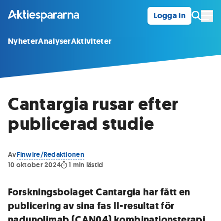
Logga in
Öpp
Nyheter
Analyser
Aktiviteter
Cantargia rusar efter
publicerad studie
Av
Finwire/Redaktionen
10 oktober 2024
1
min lästid
Forskningsbolaget Cantargia har fått en
publicering av sina fas II-resultat för
nadunolimab (CAN04) kombinationsterapi