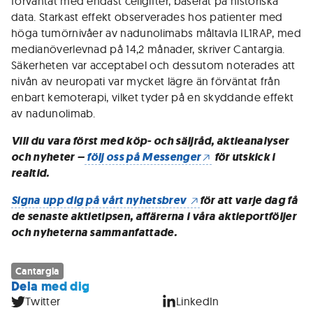
förväntat med endast cellgifter, baserat på historiska
data. Starkast effekt observerades hos patienter med
höga tumörnivåer av nadunolimabs måltavla IL1RAP, med
medianöverlevnad på 14,2 månader, skriver Cantargia.
Säkerheten var acceptabel och dessutom noterades att
nivån av neuropati var mycket lägre än förväntat från
enbart kemoterapi, vilket tyder på en skyddande effekt
av nadunolimab.
Vill du vara först med köp- och säljråd, aktieanalyser
och nyheter –
följ oss på Messenger
för utskick i
realtid.
Signa upp dig på vårt nyhetsbrev
för att varje dag få
de senaste aktietipsen, affärerna i våra aktieportföljer
och nyheterna sammanfattade.
Cantargia
Dela med dig
Twitter
LinkedIn