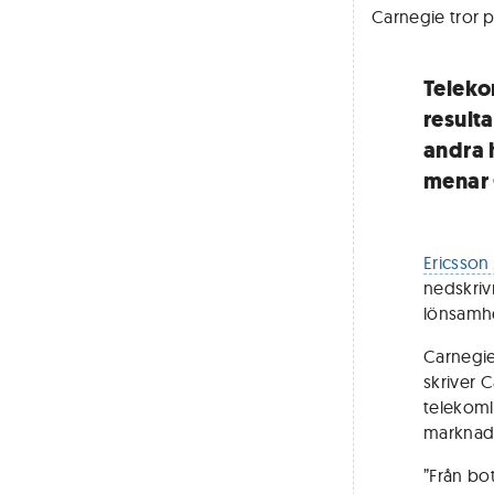
Carnegie tror p
Teleko
result
andra h
menar 
Ericsson
nedskriv
lönsamh
Carnegie
skriver 
telekoml
marknad
”Från bo