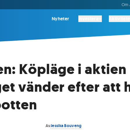
Om A
Nyheter
Investera
Aktivitete
n: Köpläge i aktien 
et vänder efter att 
botten
Av
Jessika Bouveng