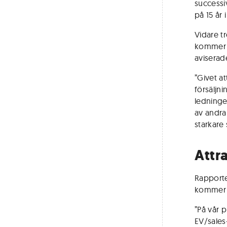
successi
på 15 år 
Vidare t
kommer a
aviserade
”Givet a
försäljni
ledninge
av andra 
starkare
Attr
Rapporte
kommer 
”På vår 
EV/sales-