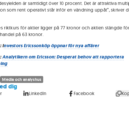
esyielden är samtidigt över 10 procent. Det är attraktiva multi
sson som rent operativt står inför en vändning uppåt”, skriver 
.
s riktkurs för aktier ligger på 77 kronor och aktien stängde fö
handel på 63 kronor.
 I
nvestors Ericssonköp öppnar för nya affärer
:
Analytikern om Ericsson: Desperat behov att rapportera
ning
Media och analyshus
ed dig
r
LinkedIn
Facebook
Kop