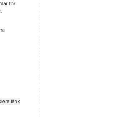
plar för
de
rra
iera länk