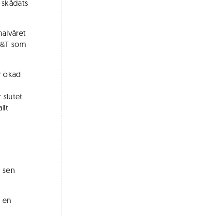
e skådats
halvåret
AT&T som
r ökad
t
 slutet
llt
n sen
l en