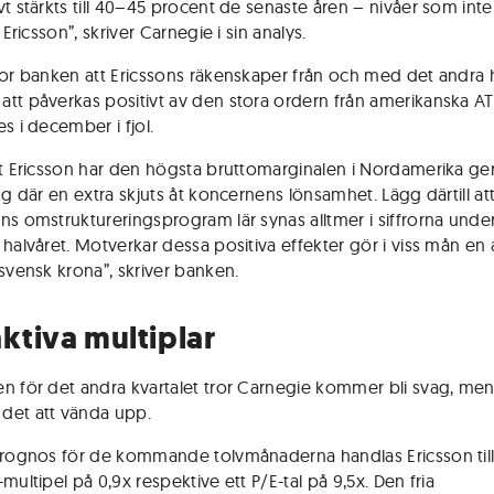
vt stärkts till 40–45 procent de senaste åren – nivåer som int
i Ericsson”, skriver Carnegie i sin analys.
ror banken att Ericssons räkenskaper från och med det andra 
tt påverkas positivt av den stora ordern från amerikanska 
s i december i fjol.
tt Ericsson har den högsta bruttomarginalen i Nordamerika ge
ng där en extra skjuts åt koncernens lönsamhet. Lägg därtill at
ns omstruktureringsprogram lär synas alltmer i siffrorna under
halvåret. Motverkar dessa positiva effekter gör i viss mån en a
 svensk krona”, skriver banken.
aktiva multiplar
n för det andra kvartalet tror Carnegie kommer bli svag, me
det att vända upp.
prognos för de kommande tolvmånaderna handlas Ericsson til
multipel på 0,9x respektive ett P/E-tal på 9,5x. Den fria