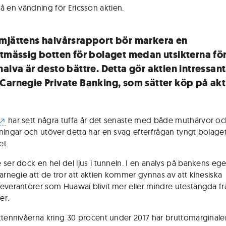
å en vändning för Ericsson aktien
.
mjättens halvårsrapport bör markera en
atmässig botten för bolaget medan utsikterna för
alva är desto bättre. Detta gör aktien intressant
Carnegie Private Banking, som sätter köp på akt
har sett några tuffa år det senaste med både muthärvor oc
ningar och utöver detta har en svag efterfrågan tyngt bolage
et.
 ser dock en hel del ljus i tunneln. I en analys på bankens ege
Carnegie att de tror att aktien kommer gynnas av att kinesiska
everantörer som Huawai blivit mer eller mindre utestängda frå
er.
ttennivåerna kring 30 procent under 2017 har bruttomarginale