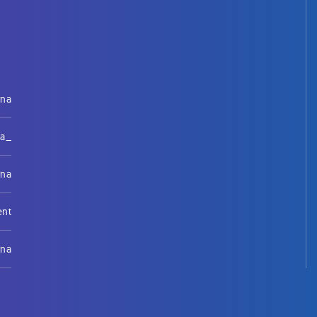
rna
na_
rna
ent
rna