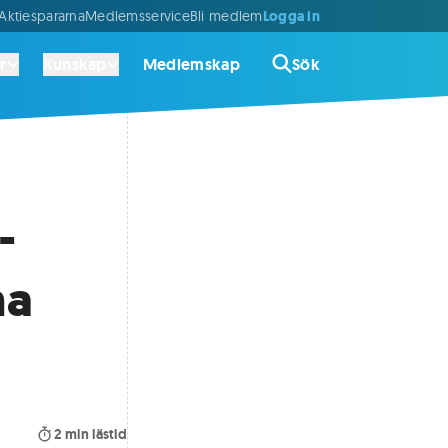
Logga in
ktiespararna
Medlemsservice
Bli medlem
r
Kunskap
Medlemskap
Sök
-
ha
2
min lästid