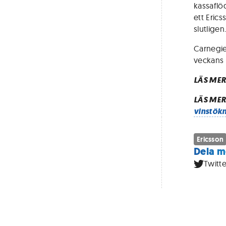
kassaflöd
ett Eric
slutligen
Carnegie
veckans 
LÄS MER:
LÄS MER
vinstök
Ericsson
Dela m
Twitte