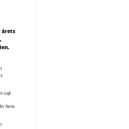
 årets
,
ien.
h
ts
n sajt
n flera
n