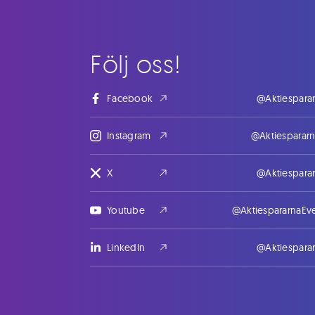
Följ oss!
Facebook
@Aktiespara
Instagram
@Aktiesparar
X
@Aktiespara
Youtube
@AktiespararnaEv
LinkedIn
@Aktiespara