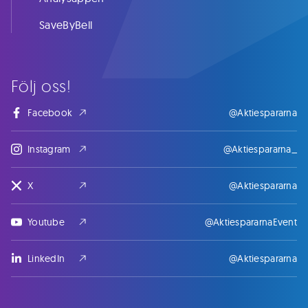
SaveByBell
Följ oss!
Facebook
@Aktiespararna
Instagram
@Aktiespararna_
X
@Aktiespararna
Youtube
@AktiespararnaEvent
LinkedIn
@Aktiespararna