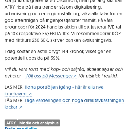
konjunktursignalerna ett orosmoln, men på lång sikt kan
AFRY rida på flera trender såsom digitalisering,
urbanisering och energiomställning, vilka alla talar för en
god efterfrågan på ingenjörstjänster framåt. På våra
prognoser för 2024 handlas aktien till ett justerat P/E-tal
på 10x respektive EV/EBITA 10x. Vi rekommenderar KÖP
med riktkurs 230 SEK, skriver banken avslutningsvis.
I dag kostar en aktie drygt 144 kronor, vilket ger en
potentiell uppsida på 59%.
Vill du vara först med köp- och säljråd, aktieanalyser och
nyheter –
följ oss på Messenger
för utskick i realtid.
LÄS MER:
Korta portföljen igång - här är alla nya
innehaven
LÄS MER:
Låga värderingen och höga direktavkastningen
lockar
AFRY
Media och analyshus