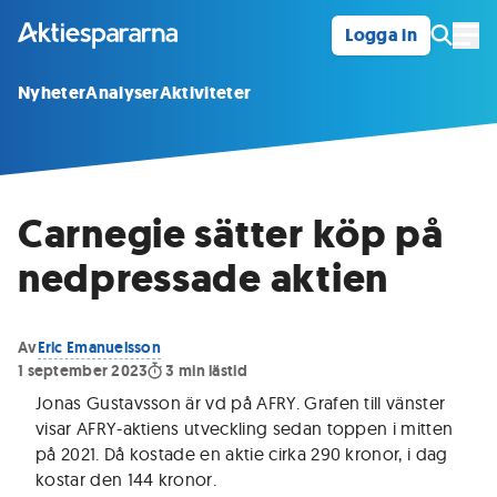
Logga in
Öpp
Nyheter
Analyser
Aktiviteter
Carnegie sätter köp på
nedpressade aktien
Av
Eric Emanuelsson
1 september 2023
3
min lästid
Jonas Gustavsson är vd på AFRY. Grafen till vänster
visar AFRY-aktiens utveckling sedan toppen i mitten
på 2021. Då kostade en aktie cirka 290 kronor, i dag
kostar den 144 kronor.