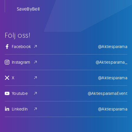
SaveByBell
Följ oss!
Facebook
@Aktiespararna
Instagram
@Aktiespararna_
X
@Aktiespararna
Youtube
@AktiespararnaEvent
LinkedIn
@Aktiespararna