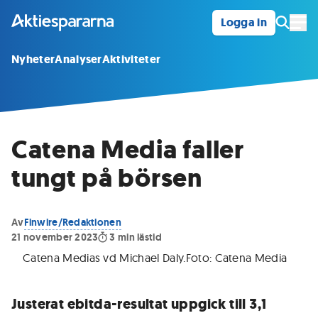
Logga in
Öpp
Nyheter
Analyser
Aktiviteter
Catena Media faller
tungt på börsen
Av
Finwire/Redaktionen
21 november 2023
3
min lästid
Catena Medias vd Michael Daly
.
Foto:
Catena Media
Justerat ebitda-resultat uppgick till 3,1