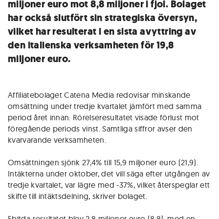
miljoner euro mot 8,8 miljoner i fjol. Bolaget
har också slutfört sin strategiska översyn,
vilket har resulterat i en sista avyttring av
den italienska verksamheten för 19,8
miljoner euro.
Affiliatebolaget Catena Media redovisar minskande
omsättning under tredje kvartalet jämfört med samma
period året innan. Rörelseresultatet visade förlust mot
föregående periods vinst. Samtliga siffror avser den
kvarvarande verksamheten.
Omsättningen sjönk 27,4% till 15,9 miljoner euro (21,9).
Intäkterna under oktober, det vill säga efter utgången av
tredje kvartalet, var lägre med -37%, vilket återspeglar ett
skifte till intäktsdelning, skriver bolaget.
Ebitda-resultatet blev 2,8 miljoner euro (8,8), med en