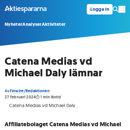
Logga in
Öpp
Nyheter
Analyser
Aktiviteter
Catena Medias vd
Michael Daly lämnar
Av
Finwire/Redaktionen
27 februari 2024
1
min lästid
Catena Medias vd Michael Daly
.
Affiliatebolaget Catena Medias vd Michael