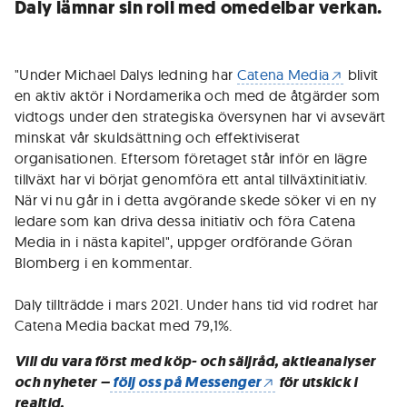
Daly lämnar sin roll med omedelbar verkan.
"Under Michael Dalys ledning har
Catena Media
blivit
en aktiv aktör i Nordamerika och med de åtgärder som
vidtogs under den strategiska översynen har vi avsevärt
minskat vår skuldsättning och effektiviserat
organisationen. Eftersom företaget står inför en lägre
tillväxt har vi börjat genomföra ett antal tillväxtinitiativ.
När vi nu går in i detta avgörande skede söker vi en ny
ledare som kan driva dessa initiativ och föra Catena
Media in i nästa kapitel", uppger ordförande Göran
Blomberg i en kommentar.
Daly tillträdde i mars 2021. Under hans tid vid rodret har
Catena Media backat med 79,1%.
Vill du vara först med köp- och säljråd, aktieanalyser
och nyheter –
följ oss på Messenger
för utskick i
realtid.