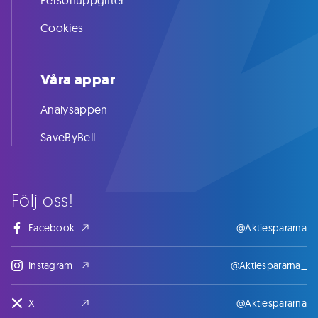
Personuppgifter
Cookies
Våra appar
Analysappen
SaveByBell
Följ oss!
Facebook
@Aktiespararna
Instagram
@Aktiespararna_
X
@Aktiespararna