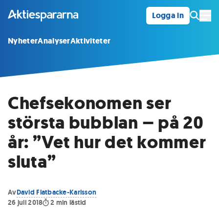
Logga in
Öpp
Nyheter
Analyser
Aktiviteter
Chefsekonomen ser
största bubblan – på 20
år: ”Vet hur det kommer
sluta”
Av
David Flatbacke-Karlsson
26 juli 2018
2
min lästid