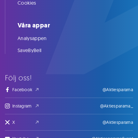
Cookies
Våra appar
Analysappen
SaveByBell
Följ oss!
Facebook
@Aktiespararna
Instagram
@Aktiespararna_
X
@Aktiespararna