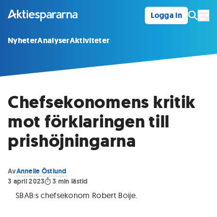
Logga in
Öpp
Nyheter
Analyser
Aktiviteter
Chefsekonomens kritik
mot förklaringen till
prishöjningarna
Av
Annelie Östlund
3 april 2023
3
min lästid
SBAB:s chefsekonom Robert Boije
.