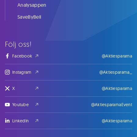
Analysappen
SaveByBell
Följ oss!
Facebook
@Aktiespararna
Instagram
@Aktiespararna_
X
@Aktiespararna
Youtube
@AktiespararnaEvent
LinkedIn
@Aktiespararna