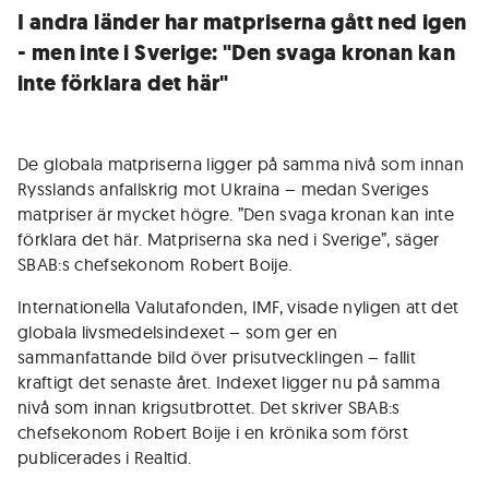
I andra länder har matpriserna gått ned igen
- men inte i Sverige: "Den svaga kronan kan
inte förklara det här"
De globala matpriserna ligger på samma nivå som innan
Rysslands anfallskrig mot Ukraina – medan Sveriges
matpriser är mycket högre. ”Den svaga kronan kan inte
förklara det här. Matpriserna ska ned i Sverige”, säger
SBAB:s chefsekonom Robert Boije.
Internationella Valutafonden, IMF, visade nyligen att det
globala livsmedelsindexet – som ger en
sammanfattande bild över prisutvecklingen – fallit
kraftigt det senaste året. Indexet ligger nu på samma
nivå som innan krigsutbrottet. Det skriver SBAB:s
chefsekonom Robert Boije i en krönika som först
publicerades i Realtid.