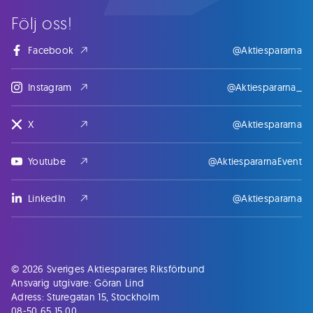
Följ oss!
Facebook
@Aktiespararna
Instagram
@Aktiespararna_
X
@Aktiespararna
Youtube
@AktiespararnaEvent
LinkedIn
@Aktiespararna
© 2026 Sveriges Aktiesparares Riksförbund
Ansvarig utgivare: Göran Lind
Adress: Sturegatan 15, Stockholm
08-50 65 15 00