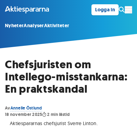
Logga in
Öpp
Nyheter
Analyser
Aktiviteter
Chefsjuristen om
Intellego-misstankarna:
En praktskandal
Av
Annelie Östlund
18 november 2025
2
min lästid
Aktiespararnas chefsjurist Sverre Linton
.