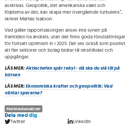
avskrivas. Geopolitik, det amerikanska valet och
följderna av det, kan skapa mer övergående turbulens”,
skriver Mattias Isakson.
Vad gäller rapportsäsongen anses inte synen på
framtiden ha ändrats, utan det finns goda förutsättningar
för fortsatt optimism in i 2025. Det ses också som positivt
att fler sektorer och bolag bidrar till vinsttillväxt och
uppgångar.
LÄS MER:
Aktiechefen spår rekyl - då ska du slå till på
börsen
LÄS MER:
Ekonomiska krafter och geopolitik: Vad
väntar spararna?
Marknadsanalyser
Dela med dig
Twitter
LinkedIn