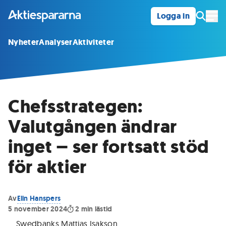
Logga in
Öpp
Nyheter
Analyser
Aktiviteter
Chefsstrategen:
Valutgången ändrar
inget – ser fortsatt stöd
för aktier
Av
Elin Hanspers
5 november 2024
2
min lästid
Swedbanks Mattias Isakson
.