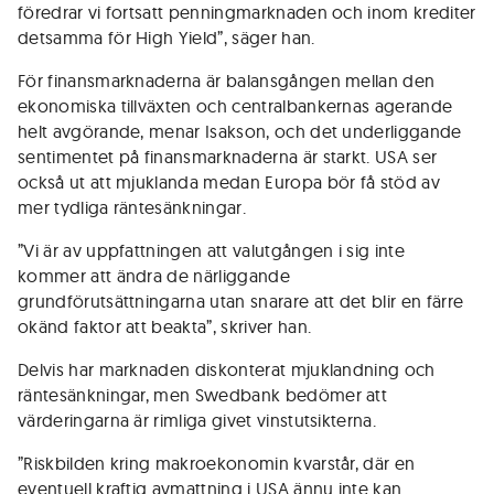
föredrar vi fortsatt penningmarknaden och inom krediter
detsamma för High Yield”, säger han.
För finansmarknaderna är balansgången mellan den
ekonomiska tillväxten och centralbankernas agerande
helt avgörande, menar Isakson, och det underliggande
sentimentet på finansmarknaderna är starkt. USA ser
också ut att mjuklanda medan Europa bör få stöd av
mer tydliga räntesänkningar.
”Vi är av uppfattningen att valutgången i sig inte
kommer att ändra de närliggande
grundförutsättningarna utan snarare att det blir en färre
okänd faktor att beakta”, skriver han.
Delvis har marknaden diskonterat mjuklandning och
räntesänkningar, men Swedbank bedömer att
värderingarna är rimliga givet vinstutsikterna.
”Riskbilden kring makroekonomin kvarstår, där en
eventuell kraftig avmattning i USA ännu inte kan