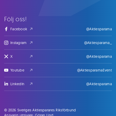
Följ oss!
Facebook
@Aktiespararna
Instagram
@Aktiespararna_
X
@Aktiespararna
Youtube
@AktiespararnaEvent
LinkedIn
@Aktiespararna
© 2026 Sveriges Aktiesparares Riksförbund
Ansvarig utgivare: Göran Lind