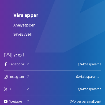
Våra appar
Analysappen
SaveByBell
Följ oss!
Facebook
@Aktiespararna
Instagram
@Aktiespararna_
X
@Aktiespararna
Youtube
@AktiespararnaEvent