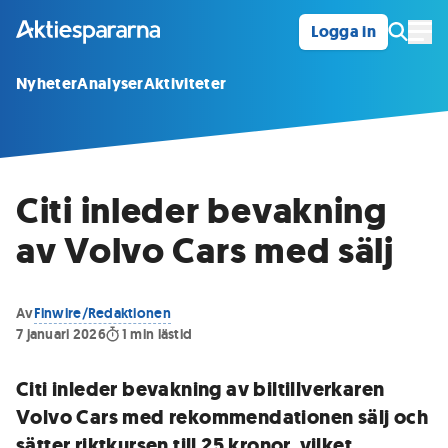
Logga in
Öpp
Nyheter
Analyser
Aktiviteter
Citi inleder bevakning
av Volvo Cars med sälj
Av
Finwire/Redaktionen
7 januari 2026
1
min lästid
Citi inleder bevakning av biltillverkaren
Volvo Cars med rekommendationen sälj och
sätter riktkursen till 25 kronor, vilket