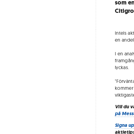
som en
Citigro
Intels a
en andel
I en ana
framgång
lyckas.
"Förvänta
kommer a
viktigas
Vill du 
på Mess
Signa up
aktietip