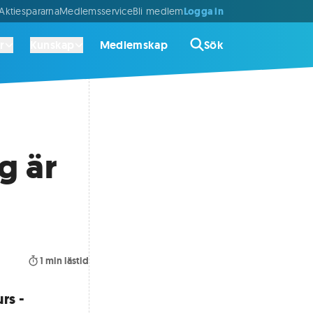
Logga in
ktiespararna
Medlemsservice
Bli medlem
r
Kunskap
Medlemskap
Sök
g är
1
min lästid
rs -