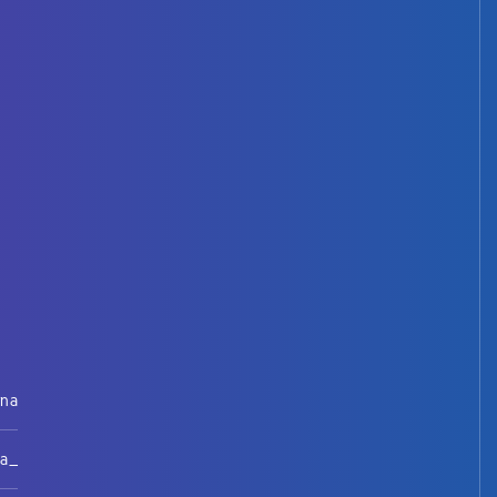
rna
na_