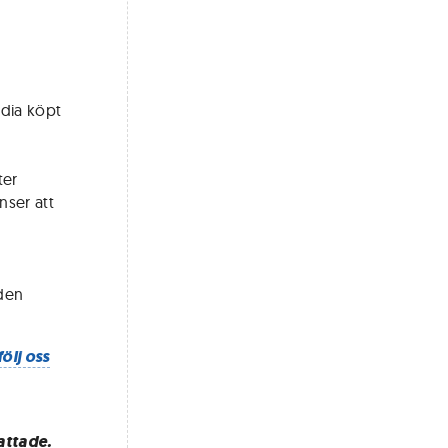
idia köpt
ter
nser att
e
 den
följ oss
attade.