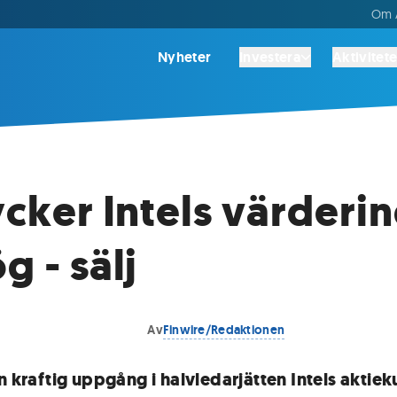
Om A
Nyheter
Investera
Aktivitete
tycker Intels värderin
g - sälj
Av
Finwire/Redaktionen
n kraftig uppgång i halvledarjätten Intels aktieku