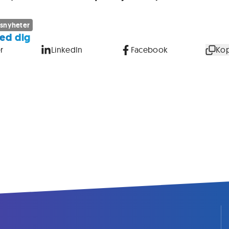
snyheter
ed dig
r
LinkedIn
Facebook
Kop