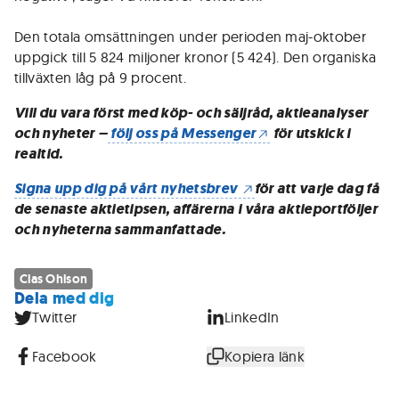
Den totala omsättningen under perioden maj-oktober
uppgick till 5 824 miljoner kronor (5 424). Den organiska
tillväxten låg på 9 procent.
Vill du vara först med köp- och säljråd, aktieanalyser
och nyheter –
följ oss på Messenger
för utskick i
realtid.
Signa upp dig på vårt nyhetsbrev
för att varje dag få
de senaste aktietipsen, affärerna i våra aktieportföljer
och nyheterna sammanfattade.
Clas Ohlson
Dela med dig
Twitter
LinkedIn
Facebook
Kopiera länk