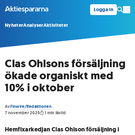
Logga in
Öpp
Nyheter
Analyser
Aktiviteter
Clas Ohlsons försäljning
ökade organiskt med
10% i oktober
Av
Finwire/Redaktionen
7 november 2025
1
min lästid
Hemfixarkedjan Clas Ohlson försäljning i