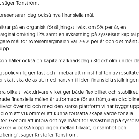
, säger Tonström.
presenterar idag också nya finansiella mål.
iktar på en organisk försäljningstillväxt om 5% per år, en
arginal omkring 12% samt en avkastning på sysselsatt kapital p
igare mål för rörelsemarginalen var 7-9% per år och det målet
 upp.
son håller också en kapitalmarknadsdag i Stockholm under d
spolicyn ligger fast och innebär att minst hälften av resultate
er skatt ska delas ut, med hänsyn till den finansiella ställningen
lera olika tillväxtdrivare vilket ger både flexibilitet och stabilitet
ade finansiella målen är utformade för att främja en disciplin
illväxt över tid och med den starka plattform vi har byggt upp
d om att vi kommer att kunna fortsätta skapa värde för alla
nter. Genom att införa det nya målet för avkastning på syssels
stärker vi också kopplingen mellan tillväxt, lönsamhet och
lokering", säger Kristofer Tonström.