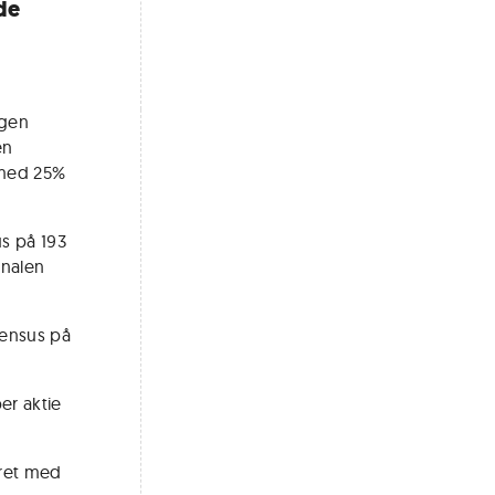
de
ngen
en
 med 25%
us på 193
inalen
sensus på
er aktie
året med