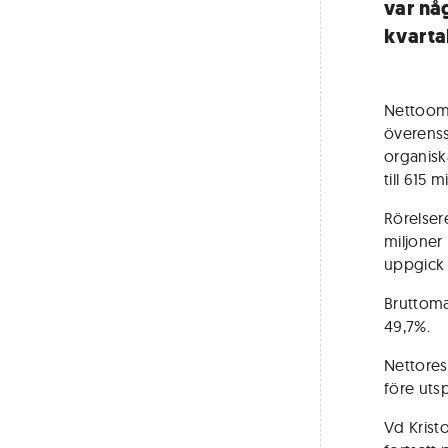
var nå
kvarta
Nettooms
överenss
organisk
till 615 
Rörelser
miljoner
uppgick 
Bruttomar
49,7%.
Nettoresu
före utsp
Vd Krist