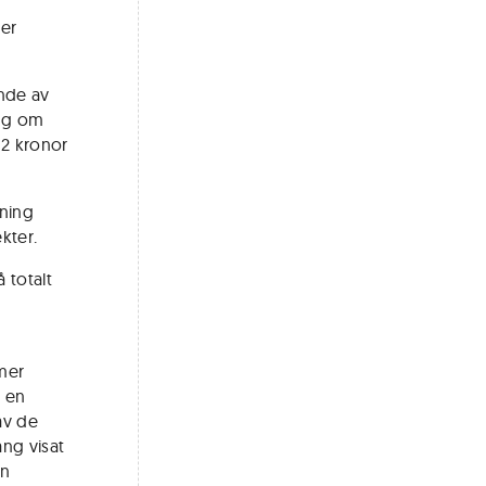
der
ende av
ing om
62 kronor
kning
kter.
 totalt
mmer
h en
av de
ng visat
an