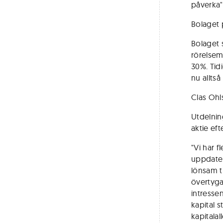
påverka"
Bolaget 
Bolaget s
rörelsem
30%. Tid
nu alltså
Clas Ohl
Utdelning
aktie eft
"Vi har f
uppdater
lönsam t
övertyga
intresse
kapital 
kapitalal