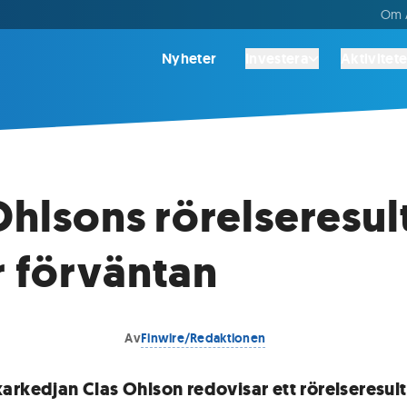
Om A
Nyheter
Investera
Aktivitete
Ohlsons rörelseresul
 förväntan
Av
Finwire/Redaktionen
arkedjan Clas Ohlson redovisar ett rörelseresul