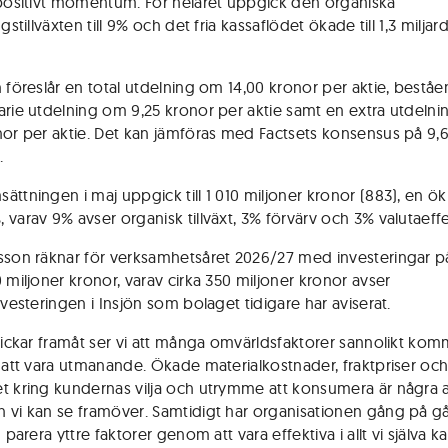
 positivt momentum. För helåret uppgick den organiska
ngstillväxten till 9% och det fria kassaflödet ökade till 1,3 miljar
n föreslår en total utdelning om 14,00 kronor per aktie, bestå
arie utdelning om 9,25 kronor per aktie samt en extra utdeln
nor per aktie. Det kan jämföras med Factsets konsensus på 9,
.
ättningen i maj uppgick till 1 010 miljoner kronor (883), en ö
 varav 9% avser organisk tillväxt, 3% förvärv och 3% valutaeffe
sson räknar för verksamhetsåret 2026/27 med investeringar på
 miljoner kronor, varav cirka 350 miljoner kronor avser
nvesteringen i Insjön som bolaget tidigare har aviserat.
blickar framåt ser vi att många omvärldsfaktorer sannolikt ko
a att vara utmanande. Ökade materialkostnader, fraktpriser oc
t kring kundernas vilja och utrymme att konsumera är några 
 vi kan se framöver. Samtidigt har organisationen gång på gå
n parera yttre faktorer genom att vara effektiva i allt vi själva k