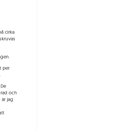
å cirka
 skruvas
agen.
t per
.
. De
erad och
 är jag
att