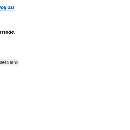
följ oss
attade.
iera länk