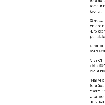
fortsatt
försäljni
kronor.
Styrelse
en ordin
4,75 kro
per aktie
Nettooms
med 14%,
Clas Ohl
cirka 600
logistiki
"När vi 
fortsätt
osäkerhe
orosmoln
att vi ka