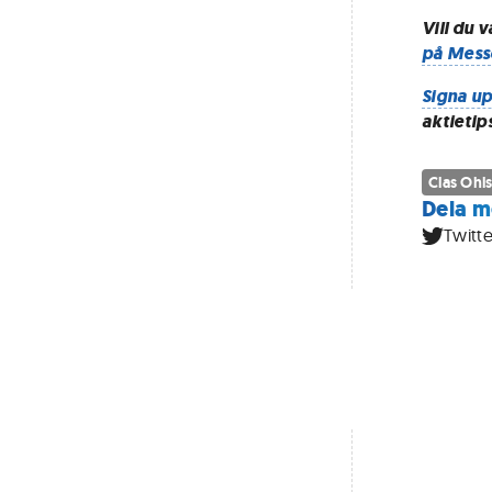
Vill du 
på Mess
Signa up
aktietip
Clas Ohl
Dela m
Twitte