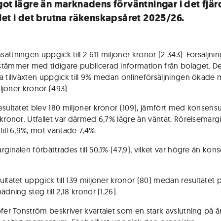
got lägre än marknadens förväntningar i det fjär
let i det brutna räkenskapsåret 2025/26.
ättningen uppgick till 2 611 miljoner kronor (2 343). Försäljni
tämmer med tidigare publicerad information från bolaget. D
a tillväxten uppgick till 9% medan onlineförsäljningen ökade
miljoner kronor (493).
esultatet blev 180 miljoner kronor (109), jämfört med konsens
 kronor. Utfallet var därmed 6,7% lägre än väntat. Rörelsemarg
till 6,9%, mot väntade 7,4%.
ginalen förbättrades till 50,1% (47,9), vilket var högre än kon
ltatet uppgick till 139 miljoner kronor (80) medan resultatet p
ädning steg till 2,18 kronor (1,26).
ofer Tonström beskriver kvartalet som en stark avslutning på 