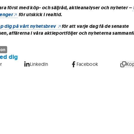
vara först med köp- och säljråd, aktieanalyser och nyheter –
enger
för utskick i realtid.
p dig på vårt nyhetsbrev
för att varje dag få de senaste
sen, affärerna i våra aktieportföljer och nyheterna sammanf
son
ed dig
r
LinkedIn
Facebook
Kop