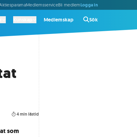
Logga in
ktiespararna
Medlemsservice
Bli medlem
r
Kunskap
Medlemskap
Sök
tat
4
min lästid
tat som