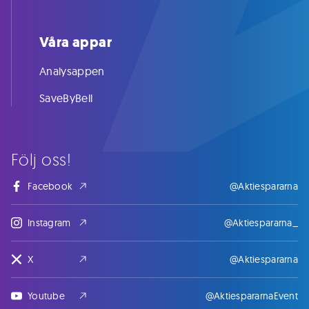
Våra appar
Analysappen
SaveByBell
Följ oss!
Facebook
@Aktiespararna
Instagram
@Aktiespararna_
X
@Aktiespararna
Youtube
@AktiespararnaEvent