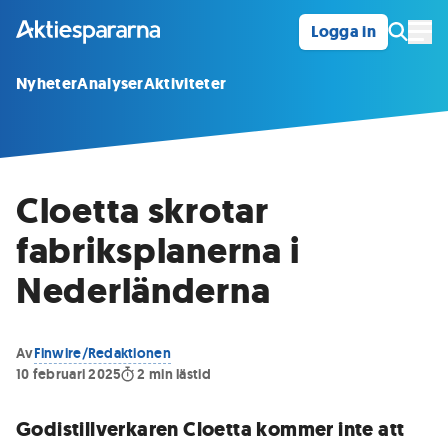
Logga in
Öpp
Nyheter
Analyser
Aktiviteter
Cloetta skrotar
fabriksplanerna i
Nederländerna
Av
Finwire/Redaktionen
10 februari 2025
2
min lästid
Godistillverkaren Cloetta kommer inte att