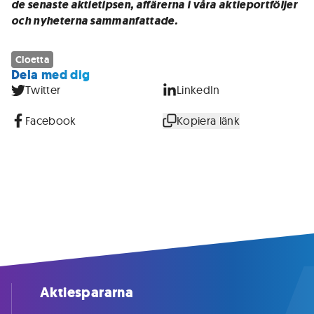
de senaste aktietipsen, affärerna i våra aktieportföljer
och nyheterna sammanfattade.
Cloetta
Dela med dig
Twitter
LinkedIn
Facebook
Kopiera länk
Aktiespararna