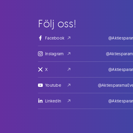
Följ oss!
Facebook
@Aktiespara
Instagram
@Aktiesparar
X
@Aktiespara
Youtube
@AktiespararnaEv
LinkedIn
@Aktiespara