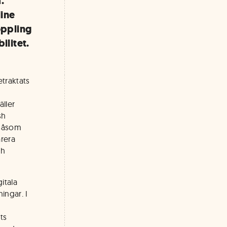
.
line
oppling
ilitet.
etraktats
äller
sh
 såsom
arera
ch
itala
ingar. I
ts