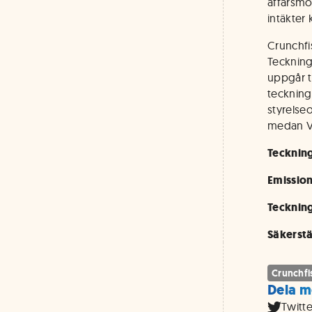
affärsmo
intäkter
Crunchfi
Teckning
uppgår t
teckning
styrelseo
medan V
Teckning
Emissio
Tecknin
Säkerst
Crunchfi
Dela m
Twitte