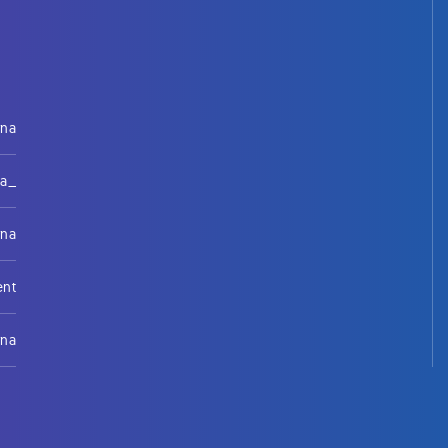
rna
na_
rna
ent
rna