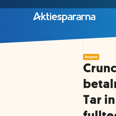
Annons
Crunch
betal
Tar i
fullt