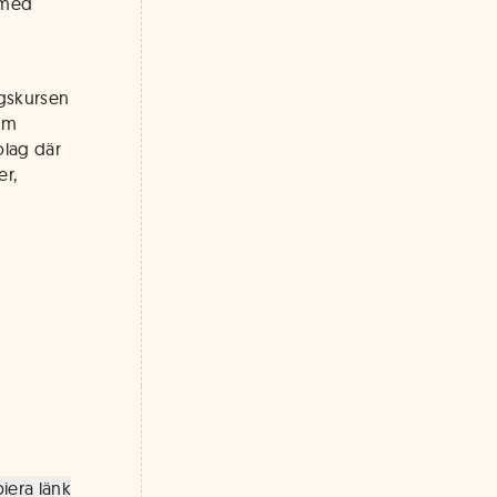
 med
ngskursen
nom
olag där
er,
iera länk