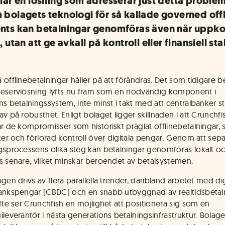
lar en lösning som adresserar just detta problem
bolagets teknologi för så kallade governed off
ts kan betalningar genomföras även när uppk
 utan att ge avkall på kontroll eller finansiell stab
 offlinebetalningar håller på att förändras. Det som tidigare b
eservlösning lyfts nu fram som en nödvändig komponent i
ns betalningssystem, inte minst i takt med att centralbanker st
v på robusthet. Enligt bolaget ligger skillnaden i att Crunchfi
ar de kompromisser som historiskt präglat offlinebetalningar,
sker och förlorad kontroll över digitala pengar. Genom att sep
gsprocessens olika steg kan betalningar genomföras lokalt o
s senare, vilket minskar beroendet av betalsystemen.
gen drivs av flera parallella trender, däribland arbetet med dig
ankspengar (CBDC) och en snabb utbyggnad av realtidsbetaln
ifte ser Crunchfish en möjlighet att positionera sig som en
ileverantör i nästa generations betalningsinfrastruktur. Bolage