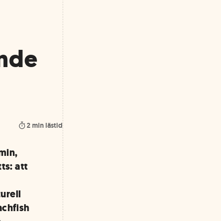
ande
2
min lästid
min,
ts: att
urell
nchfish