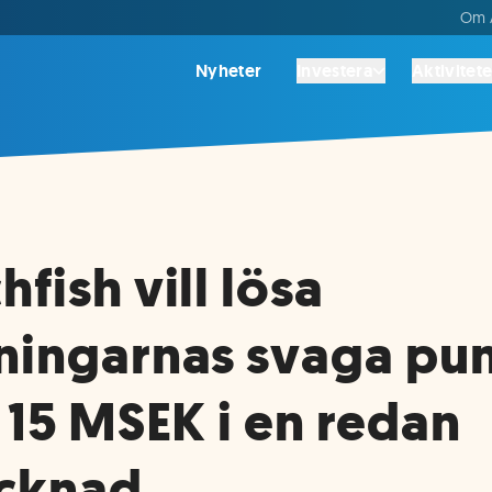
Om A
Nyheter
Investera
Aktivitete
fish vill lösa
ningarnas svaga pun
n 15 MSEK i en redan
ecknad