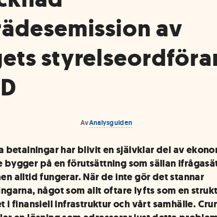
rädesemission av
ets styrelseordför
VD
Av
Analysguiden
a betalningar har blivit en självklar del av ekono
 bygger på en förutsättning som sällan ifrågasät
en alltid fungerar. När de inte gör det stannar
ngarna, något som allt oftare lyfts som en strukt
 i finansiell infrastruktur och vårt samhälle. Cru