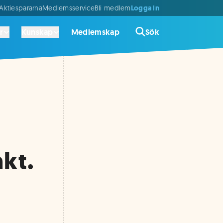
Logga in
ktiespararna
Medlemsservice
Bli medlem
r
Kunskap
Medlemskap
Sök
kt.