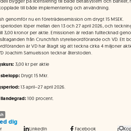
dell bygger på licensiering till både betalsystem och banker,
 kopplade till både implementering och användning.
sh genomför nu en företrädesemission om drygt 15 MSEK.
sperioden löper mellan den 13 och 27 april 2026, och teckni
ill 3,00 kronor per aktie. Emissionen är redan fulltecknad ge
såtaganden från Crunchfish styrelseordförande och VD. Ett b
rdföranden är VD har åtagit sig att teckna cirka 4 miljoner akti
D Joachim Samuelsson tecknar återstoden.
skurs:
3,00 kr per aktie
nsbelopp:
Drygt 15 Mkr.
gsperiod:
13 april–27 april 2026.
ällandegrad:
100 procent.
sh
ed dig
r
LinkedIn
Facebook
Kop