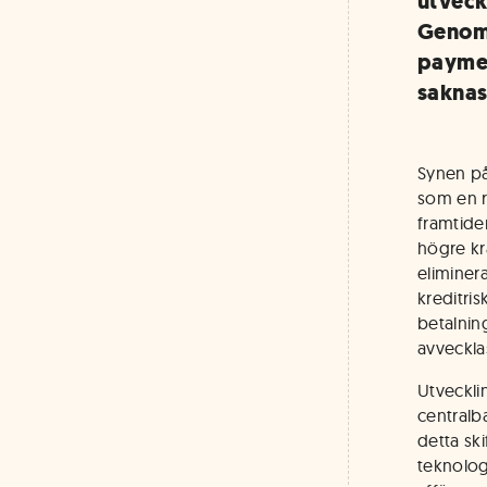
utveck
Genom 
paymen
saknas,
Synen på
som en r
framtide
högre kra
eliminer
kreditri
betalnin
avveckla
Utvecklin
centralb
detta sk
teknolog