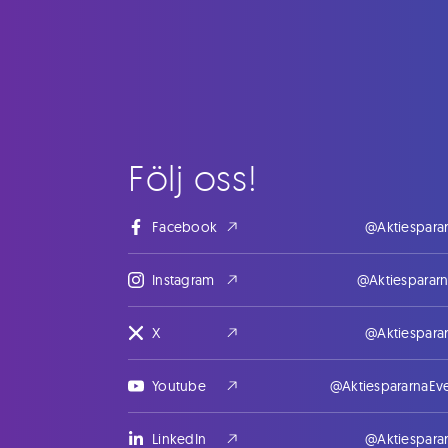
Följ oss!
Facebook
@Aktiespara
Instagram
@Aktiesparar
X
@Aktiespara
Youtube
@AktiespararnaEv
LinkedIn
@Aktiespara