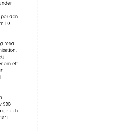
 under
n per den
m 1,0
lag med
isation.
ett
genom ett
lt
i
n
av SBB
erige och
ier i