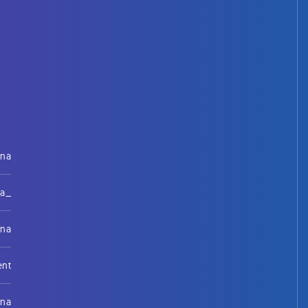
rna
na_
rna
ent
rna