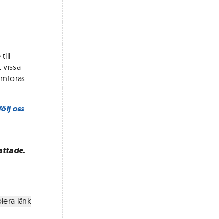
q
ill
 vissa
nomföras
följ oss
attade.
iera länk