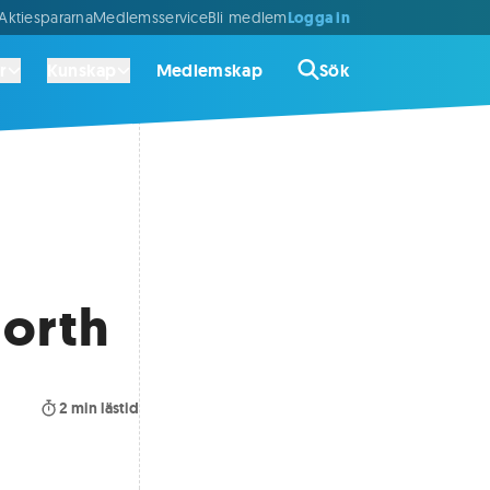
Logga in
ktiespararna
Medlemsservice
Bli medlem
r
Kunskap
Medlemskap
Sök
North
2
min lästid