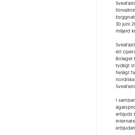
Sveafast
förvaltn
byggnati
30 juni 2
miljard k
Sveafast
ett oper
Bolaget 
tydligt 
helägt f
nordiska
Sveafast
I samba
ägarspri
erbjuds t
internati
erbjudan