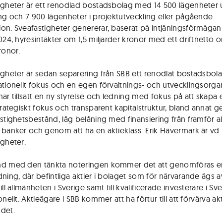
igheter är ett renodlad bostadsbolag med 14 500 lägenheter
ing och 7 900 lägenheter i projektutveckling eller pågående
on. Sveafastigheter genererar, baserat på intjäningsförmåga
024, hyresintäkter om 1,5 miljarder kronor med ett driftnetto o
ronor.
igheter är sedan separering från SBB ett renodlat bostadsbo
ationellt fokus och en egen förvaltnings- och utvecklingsorgan
har tillsatt en ny styrelse och ledning med fokus på att skapa 
strategiskt fokus och transparent kapitalstruktur, bland annat 
astighetsbestånd, låg belåning med finansiering från framför al
 banker och genom att ha en aktieklass. Erik Hävermark är vd 
igheter.
nd med den tänkta noteringen kommer det att genomföras e
dning, där befintliga aktier i bolaget som för närvarande ägs 
ill allmänheten i Sverige samt till kvalificerade investerare i Sv
onellt. Aktieägare i SBB kommer att ha förtur till att förvärva akt
det.