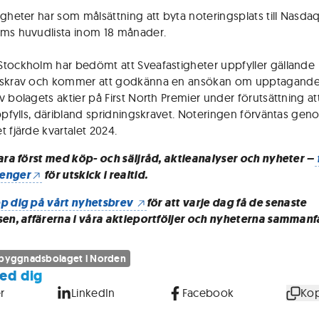
igheter har som målsättning att byta noteringsplats till Nasda
ms huvudlista inom 18 månader.
tockholm har bedömt att Sveafastigheter uppfyller gällande
skrav och kommer att godkänna en ansökan om upptagande t
 bolagets aktier på First North Premier under förutsättning att
uppfylls, däribland spridningskravet. Noteringen förväntas ge
t fjärde kvartalet 2024.
vara först med köp- och säljråd, aktieanalyser och nyheter –
enger
för utskick i realtid.
p dig på vårt nyhetsbrev
för att varje dag få de senaste
sen, affärerna i våra aktieportföljer och nyheterna sammanf
sbyggnadsbolaget i Norden
ed dig
r
LinkedIn
Facebook
Kop