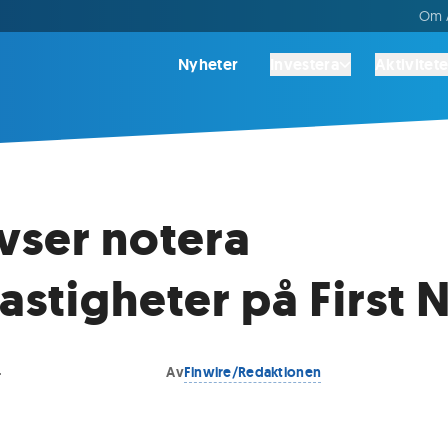
Om A
Nyheter
Investera
Aktivitete
vser notera
astigheter på First 
4
Av
Finwire/Redaktionen