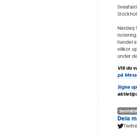
Sveafast
Stockhol
Nasdaq S
notering
handel av
villkor 
under de
Vill du 
på Mess
Signa up
aktietip
Samhäll
Dela m
Twitte