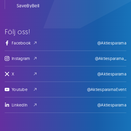
SaveByBell
Följ oss!
Facebook
@Aktiespararna
Instagram
@Aktiespararna_
X
@Aktiespararna
Youtube
@AktiespararnaEvent
LinkedIn
@Aktiespararna