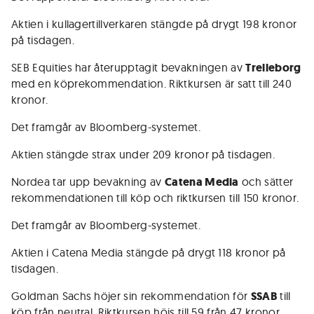
Aktien i kullagertillverkaren stängde på drygt 198 kronor
på tisdagen.
SEB Equities har återupptagit bevakningen av
Trelleborg
med en köprekommendation. Riktkursen är satt till 240
kronor.
Det framgår av Bloomberg-systemet.
Aktien stängde strax under 209 kronor på tisdagen.
Nordea tar upp bevakning av
Catena Media
och sätter
rekommendationen till köp och riktkursen till 150 kronor.
Det framgår av Bloomberg-systemet.
Aktien i Catena Media stängde på drygt 118 kronor på
tisdagen.
Goldman Sachs höjer sin rekommendation för
SSAB
till
köp från neutral. Riktkursen höjs till 59 från 47 kronor.