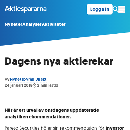
Logga in
Öpp
Nyheter
Analyser
Aktiviteter
Dagens nya aktierekar
Av
Nyhetsbyrån Direkt
24 januari 2018
2
min lästid
Här är ett urval av onsdagens uppdaterade
analytikerrekommendationer.
Pareto Securities höjer sin rekommendation för
Investor