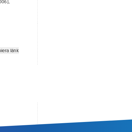
006),
iera länk