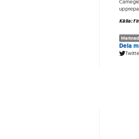
Carnegie
upprepa
Källa: F
Marknad
Dela m
Twitte