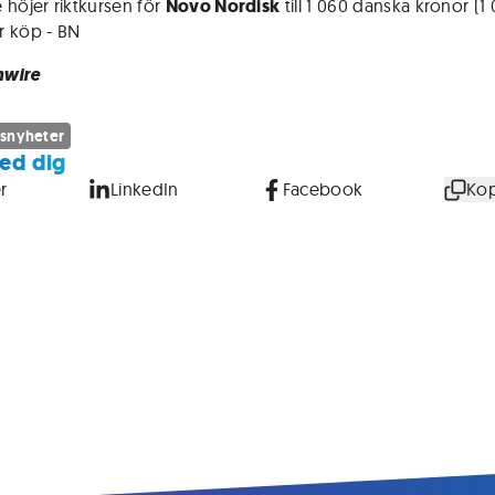
 höjer riktkursen för
Novo Nordisk
till 1 060 danska kronor (1 
r köp - BN
inwire
snyheter
ed dig
r
LinkedIn
Facebook
Kop