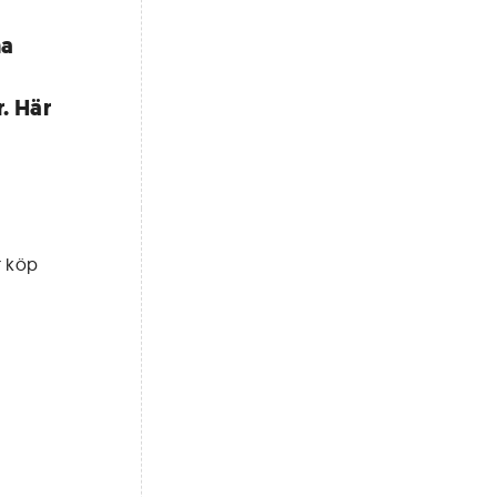
na
h
. Här
r köp