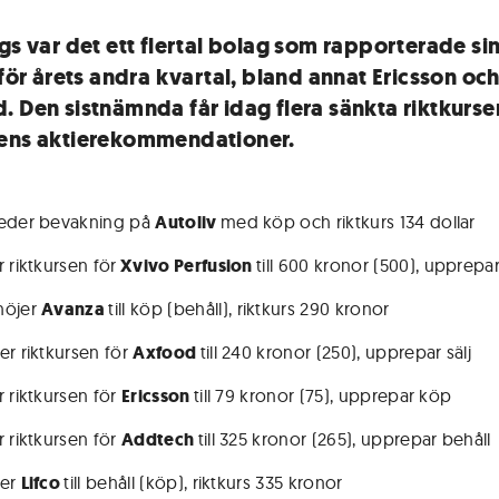
ags var det ett flertal bolag som rapporterade si
 för årets andra kvartal, bland annat Ericsson oc
. Den sistnämnda får idag flera sänkta riktkurser
ens aktierekommendationer.
leder bevakning på
Autoliv
med köp och riktkurs 134 dollar
 riktkursen för
Xvivo Perfusion
till 600 kronor (500), upprepa
höjer
Avanza
till köp (behåll), riktkurs 290 kronor
er riktkursen för
Axfood
till 240 kronor (250), upprepar sälj
r riktkursen för
Ericsson
till 79 kronor (75), upprepar köp
r riktkursen för
Addtech
till 325 kronor (265), upprepar behåll
ker
Lifco
till behåll (köp), riktkurs 335 kronor