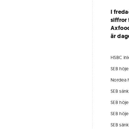
I fred
siffror
Axfood
är dag
HSBC in
SEB höjer
Nordea 
SEB sänk
SEB höje
SEB höje
SEB sän