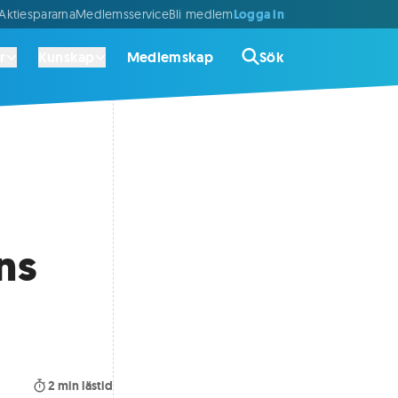
Logga in
ktiespararna
Medlemsservice
Bli medlem
r
Kunskap
Medlemskap
Sök
ns
2
min lästid