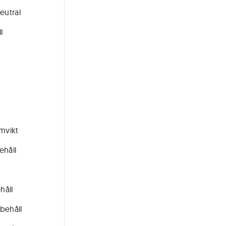
eutral
l
ämvikt
ehåll
håll
 behåll