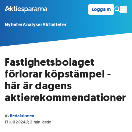
Logga in
Öpp
Nyheter
Analyser
Aktiviteter
Fastighetsbolaget
förlorar köpstämpel -
här är dagens
aktierekommendationer
Av
Redaktionen
17 juli 2024
2
min lästid