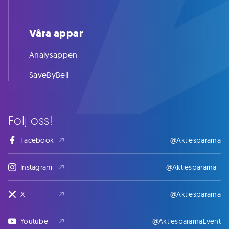
Våra appar
Analysappen
SaveByBell
Följ oss!
Facebook
@Aktiespararna
Instagram
@Aktiespararna_
X
@Aktiespararna
Youtube
@AktiespararnaEvent