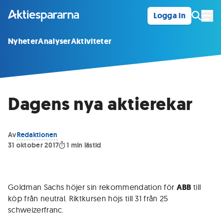
Logga in
Öpp
Nyheter
Analyser
Aktiviteter
Dagens nya aktierekar
Av
Redaktionen
31 oktober 2017
1
min lästid
Goldman Sachs höjer sin rekommendation för
ABB
till
köp från neutral. Riktkursen höjs till 31 från 25
schweizerfranc.