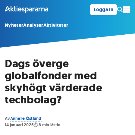
Logga in
Öpp
Nyheter
Analyser
Aktiviteter
Dags överge
globalfonder med
skyhögt värderade
techbolag?
Av
Annelie Östlund
14 januari 2025
8
min lästid