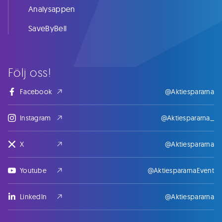
Analysappen
SaveByBell
Följ oss!
Facebook
@Aktiespararna
Instagram
@Aktiespararna_
X
@Aktiespararna
Youtube
@AktiespararnaEvent
LinkedIn
@Aktiespararna