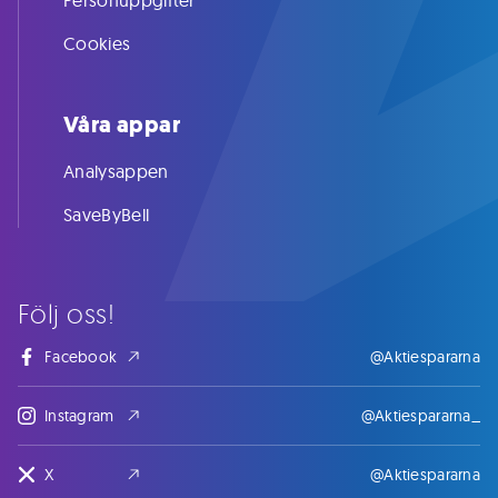
Personuppgifter
Cookies
Våra appar
Analysappen
SaveByBell
Följ oss!
Facebook
@Aktiespararna
Instagram
@Aktiespararna_
X
@Aktiespararna