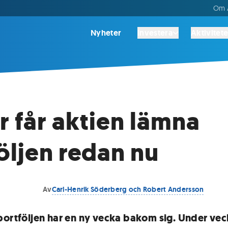
Om A
Nyheter
Investera
Aktivitete
r får aktien lämna
öljen redan nu
Av
Carl-Henrik Söderberg och Robert Andersson
portföljen har en ny vecka bakom sig. Under ve