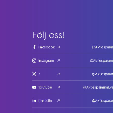
Följ oss!
Facebook
@Aktiespara
Instagram
@Aktiesparar
X
@Aktiespara
Youtube
@AktiespararnaEv
LinkedIn
@Aktiespara