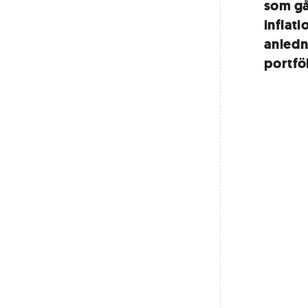
som gå
inflat
anledni
portföl