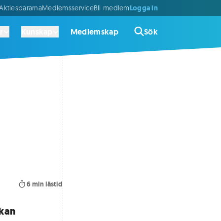
Logga in
ktiespararna
Medlemsservice
Bli medlem
r
Kunskap
Medlemskap
Sök
6
min lästid
ckan