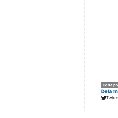
Korta po
Dela m
Twitte