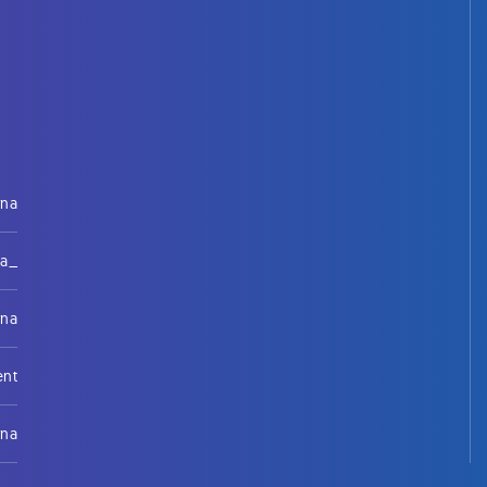
rna
na_
rna
ent
rna