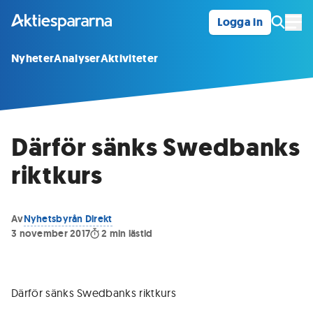
Logga in
Öpp
Nyheter
Analyser
Aktiviteter
Därför sänks Swedbanks
riktkurs
Av
Nyhetsbyrån Direkt
3 november 2017
2
min lästid
Därför sänks Swedbanks riktkurs