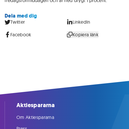
fredagsförmiddagen och är ned drygt 1 procent.
Dela med dig
Twitter
LinkedIn
Facebook
Kopiera länk
Aktiespararna
Om Aktiespararna
Press