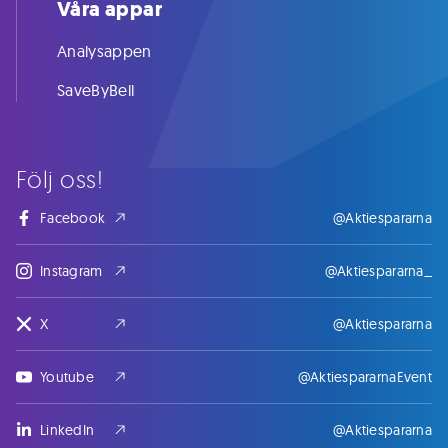
Våra appar
Analysappen
SaveByBell
Följ oss!
Facebook
@Aktiespararna
Instagram
@Aktiespararna_
X
@Aktiespararna
Youtube
@AktiespararnaEvent
LinkedIn
@Aktiespararna