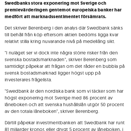
Swedbanks stora exponering mot Sverige och
premievärderingen gentemot europeiska banker har
medfört att marknadssentimentet försämrats.
Det skriver Berenberg i den analys där Swedbank sänks
till behåll från köp eftersom aktien bedöms ligga kvar
relativt stilla kring nuvarande nivå på medellång sikt.
"I nuläget ser vi dock inte några större risker från den
svenska bostadsmarknaden", skriver Berenberg som
samtidigt påpekar att frågan om det råder en bubbla på
svensk bostadsmarknad ligger högst upp på
investerares frågelista.
"Swedbank är den nordiska bank som vi täcker som har
högst exponering mot Sverige med 86 procent av
låneboken och att svenska hushållslån utgör 50 procent
av den totala låneboken", skriver Berenberg.
Därtill påpekar investmentbanken att Swedbank har runt
81 miljarder kronor, eller drygt 5 procent av låneboken, i