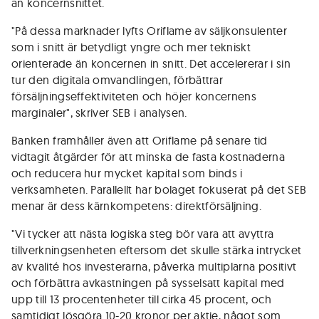
än koncernsnittet.
"På dessa marknader lyfts Oriflame av säljkonsulenter
som i snitt är betydligt yngre och mer tekniskt
orienterade än koncernen in snitt. Det accelererar i sin
tur den digitala omvandlingen, förbättrar
försäljningseffektiviteten och höjer koncernens
marginaler", skriver SEB i analysen.
Banken framhåller även att Oriflame på senare tid
vidtagit åtgärder för att minska de fasta kostnaderna
och reducera hur mycket kapital som binds i
verksamheten. Parallellt har bolaget fokuserat på det SEB
menar är dess kärnkompetens: direktförsäljning.
"Vi tycker att nästa logiska steg bör vara att avyttra
tillverkningsenheten eftersom det skulle stärka intrycket
av kvalité hos investerarna, påverka multiplarna positivt
och förbättra avkastningen på sysselsatt kapital med
upp till 13 procentenheter till cirka 45 procent, och
samtidigt lösgöra 10-20 kronor per aktie, något som