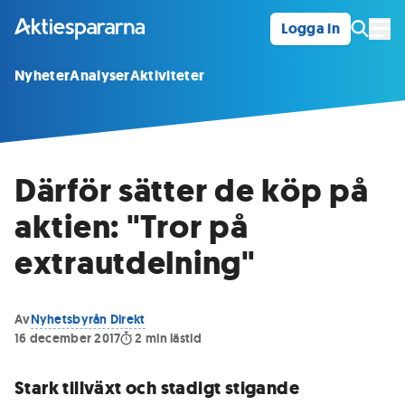
Logga in
Öpp
Nyheter
Analyser
Aktiviteter
Därför sätter de köp på
aktien: "Tror på
extrautdelning"
Av
Nyhetsbyrån Direkt
16 december 2017
2
min lästid
Stark tillväxt och stadigt stigande