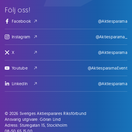
Följ oss!
Facebook
@Aktiespararna
Instagram
@Aktiespararna_
X
@Aktiespararna
Youtube
@AktiespararnaEvent
LinkedIn
@Aktiespararna
© 2026 Sveriges Aktiesparares Riksförbund
Ansvarig utgivare: Göran Lind
Adress: Sturegatan 15, Stockholm
08-50 65 15 00