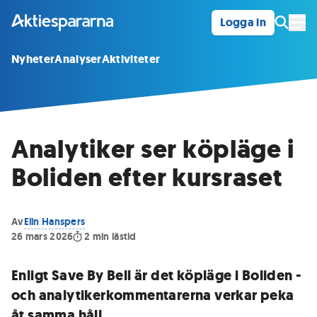
Logga in
Öpp
Nyheter
Analyser
Aktiviteter
Analytiker ser köpläge i
Boliden efter kursraset
Av
Elin Hanspers
26 mars 2026
2
min lästid
Enligt Save By Bell är det köpläge i Boliden -
och analytikerkommentarerna verkar peka
åt samma håll.