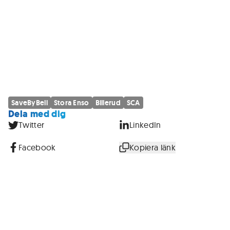
SaveByBell
Stora Enso
Billerud
SCA
Dela med dig
Twitter
LinkedIn
Facebook
Kopiera länk