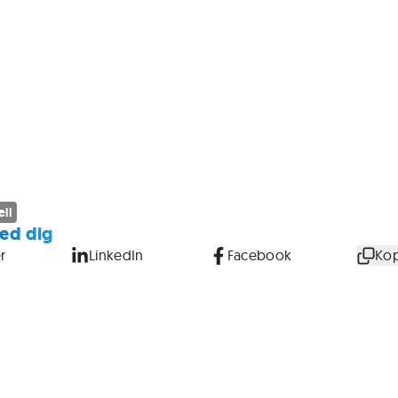
ll
ed dig
r
LinkedIn
Facebook
Kop