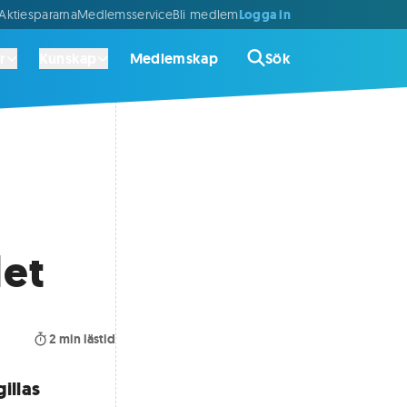
Logga in
ktiespararna
Medlemsservice
Bli medlem
r
Kunskap
Medlemskap
Sök
let
2
min lästid
illas