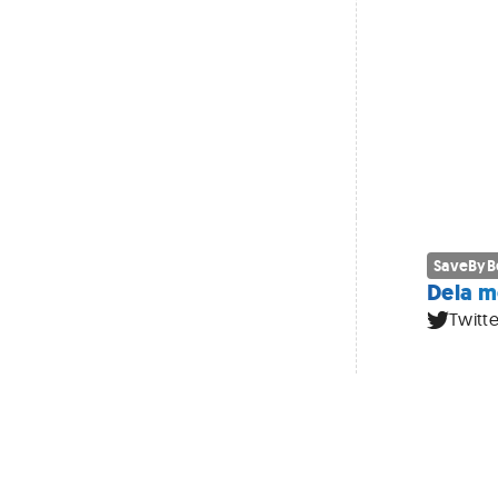
SaveByBe
Dela m
Twitte