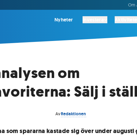
Om A
Nyheter
Investera
Aktivitete
analysen om
oriterna: Sälj i stäl
Av
Redaktionen
na som spararna kastade sig över under augusti g