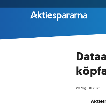
Data
köpfav
29 augusti 2025
Aktier