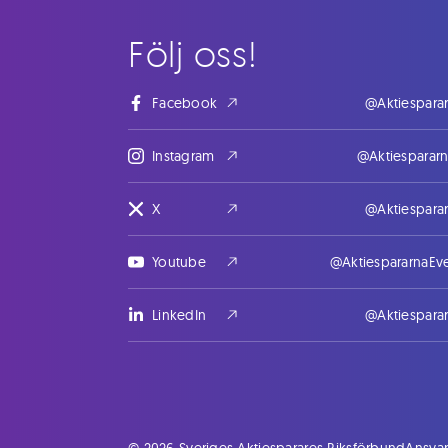
Följ oss!
Facebook
@Aktiespara
Instagram
@Aktiesparar
X
@Aktiespara
Youtube
@AktiespararnaEv
LinkedIn
@Aktiespara
© 2026 Sveriges Aktiesparares Riksförbund
Ansvar