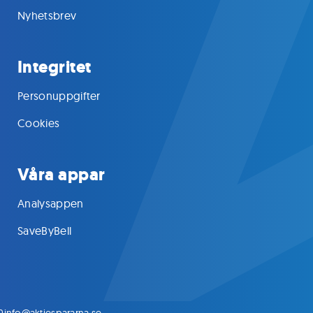
Nyhetsbrev
Integritet
Personuppgifter
Cookies
Våra appar
Analysappen
SaveByBell
0
info@aktiespararna.se