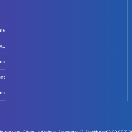
rna
na_
rna
ent
rna
ig utgivare: Göran Lind
Adress: Sturegatan 15, Stockholm
08-50 65 15 0