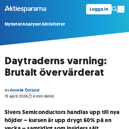
Logga in
Öpp
Nyheter
Analyser
Aktiviteter
Daytraderns varning:
Brutalt övervärderat
Av
Annelie Östlund
15 april 2026
4
min lästid
Sivers Semiconductors handlas upp till nya
höjder – kursen är upp drygt 60% på en
vecka – samtidigt som insiders sålt.