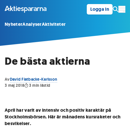
Logga in
Öpp
Nyheter
Analyser
Aktiviteter
De bästa aktierna
Av
David Flatbacke-Karlsson
3 maj 2018
3
min lästid
April har varit av intensiv och positiv karaktär på
Stockholmsbörsen. Här är månadens kursraketer och
besvikelser.