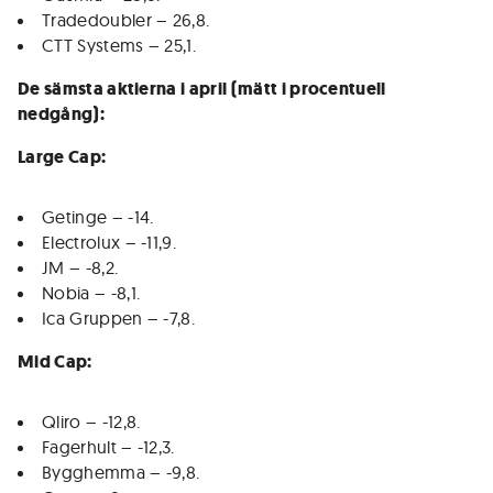
Tradedoubler – 26,8.
CTT Systems – 25,1.
De sämsta aktierna i april (mätt i procentuell
nedgång):
Large Cap:
Getinge – -14.
Electrolux – -11,9.
JM – -8,2.
Nobia – -8,1.
Ica Gruppen – -7,8.
Mid Cap:
Qliro – -12,8.
Fagerhult – -12,3.
Bygghemma – -9,8.