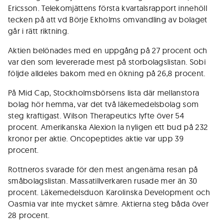
Ericsson. Telekomjättens första kvartalsrapport innehöll
tecken på att vd Börje Ekholms omvandling av bolaget
går i rätt riktning.
Aktien belönades med en uppgång på 27 procent och
var den som levererade mest på storbolagslistan. Sobi
följde alldeles bakom med en ökning på 26,8 procent.
På Mid Cap, Stockholmsbörsens lista där mellanstora
bolag hör hemma, var det två läkemedelsbolag som
steg kraftigast. Wilson Therapeutics lyfte över 54
procent. Amerikanska Alexion la nyligen ett bud på 232
kronor per aktie. Oncopeptides aktie var upp 39
procent.
Rottneros svarade för den mest angenäma resan på
småbolagslistan. Massatillverkaren rusade mer än 30
procent. Läkemedelsduon Karolinska Development och
Oasmia var inte mycket sämre. Aktierna steg båda över
28 procent.