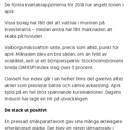
De första kvartalsrapporterna för 2018 har angett tonen i
april.
Vissa bolag har fått det att vattnas i munnen på
investerarna – medan andra har fått marknaden att
skaka på huvudet.
Valborgsmässoafton satte, precis som alltid, punkt för
april. Månaden blev en bra sådan, om än fylld av
volatilitet, sett ur ett börsperspektiv. Stockholmsbörsens
breda OMXSPI-index steg över 3 procent.
Oavsett hur index går i sin helhet finns det givetvis alltid
aktier som presterar bättre och sämre avkastning. April
bjöd på en hel drös spännande kursreaktioner. Dagens
Industri har tagit en titt på utvecklingen.
De stack ut positivt
En pressad småspararfavorit gav sina många aktieägare
efterlängtad glädje. Det blev ett riktigt lättnadsrally i