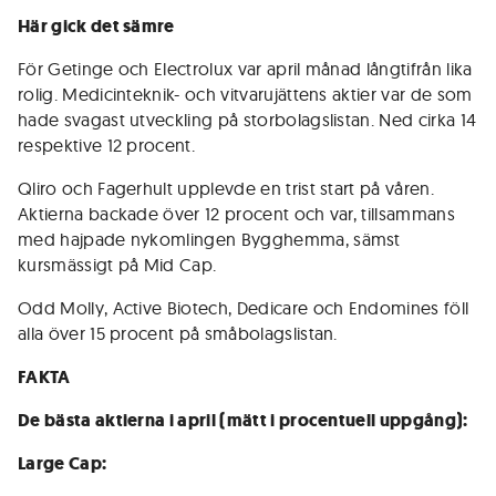
Här gick det sämre
För Getinge och Electrolux var april månad långtifrån lika
rolig. Medicinteknik- och vitvarujättens aktier var de som
hade svagast utveckling på storbolagslistan. Ned cirka 14
respektive 12 procent.
Qliro och Fagerhult upplevde en trist start på våren.
Aktierna backade över 12 procent och var, tillsammans
med hajpade nykomlingen Bygghemma, sämst
kursmässigt på Mid Cap.
Odd Molly, Active Biotech, Dedicare och Endomines föll
alla över 15 procent på småbolagslistan.
FAKTA
De bästa aktierna i april (mätt i procentuell uppgång):
Large Cap: