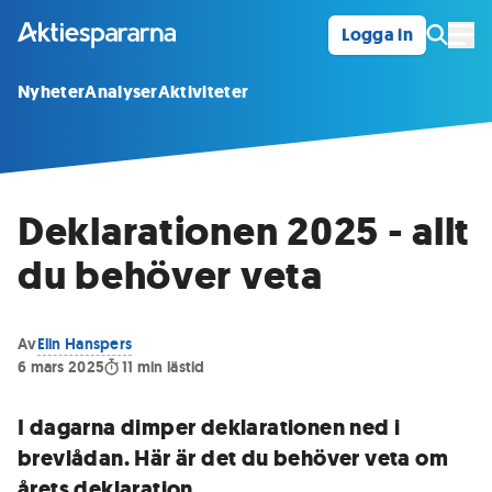
Logga in
Öpp
Nyheter
Analyser
Aktiviteter
Deklarationen 2025 - allt
du behöver veta
Av
Elin Hanspers
6 mars 2025
11
min lästid
I dagarna dimper deklarationen ned i
brevlådan. Här är det du behöver veta om
årets deklaration.