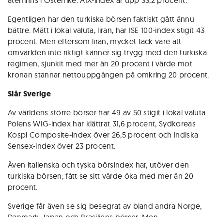
återfinns i Österrike. AIX-index är upp 33,2 procent.
Egentligen har den turkiska börsen faktiskt gått ännu
bättre. Mätt i lokal valuta, liran, har ISE 100-index stigit 43
procent. Men eftersom liran, mycket tack vare att
omvärlden inte riktigt känner sig trygg med den turkiska
regimen, sjunkit med mer än 20 procent i värde mot
kronan stannar nettouppgången på omkring 20 procent.
Slår Sverige
Av världens större börser har 49 av 50 stigit i lokal valuta.
Polens WIG-index har klättrat 31,6 procent, Sydkoreas
Kospi Composite-index över 26,5 procent och indiska
Sensex-index över 23 procent.
Även italienska och tyska börsindex har, utöver den
turkiska börsen, fått se sitt värde öka med mer än 20
procent.
Sverige får även se sig besegrat av bland andra Norge,