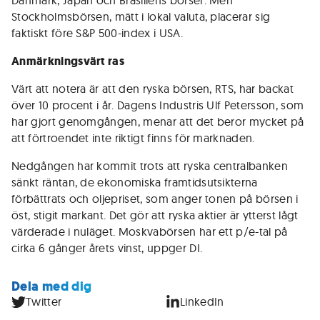
Danmark, Japan och Brasiliens börser. Men
Stockholmsbörsen, mätt i lokal valuta, placerar sig
faktiskt före S&P 500-index i USA.
Anmärkningsvärt ras
Värt att notera är att den ryska börsen, RTS, har backat
över 10 procent i år. Dagens Industris Ulf Petersson, som
har gjort genomgången, menar att det beror mycket på
att förtroendet inte riktigt finns för marknaden.
Nedgången har kommit trots att ryska centralbanken
sänkt räntan, de ekonomiska framtidsutsikterna
förbättrats och oljepriset, som anger tonen på börsen i
öst, stigit markant. Det gör att ryska aktier är ytterst lågt
värderade i nuläget. Moskvabörsen har ett p/e-tal på
cirka 6 gånger årets vinst, uppger DI.
Dela med dig
Twitter
LinkedIn