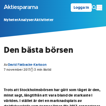
Logga in
Öpp
Nyheter
Analyser
Aktiviteter
Den bästa börsen
Av
David Flatbacke-Karlsson
7 november 2017
3
min lästid
Trots att Stockholmsbörsen har gått som tåget är den,
minst sagt, långtifrån att vara bland de starkaste i
världen. I stället är det en marknadsplats av