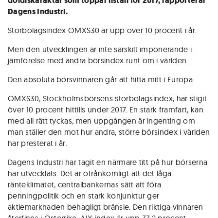
doldiskaraktär som toppar listan för 2017, rapporterar
Dagens Industri.
Storbolagsindex OMXS30 är upp över 10 procent i år.
Men den utvecklingen är inte särskilt imponerande i
jämförelse med andra börsindex runt om i världen.
Den absoluta börsvinnaren går att hitta mitt i Europa.
OMXS30, Stockholmsbörsens storbolagsindex, har stigit
över 10 procent hittills under 2017. En stark framfart, kan
med all rätt tyckas, men uppgången är ingenting om
man ställer den mot hur andra, större börsindex i världen
har presterat i år.
Dagens Industri har tagit en närmare titt på hur börserna
har utvecklats. Det är ofrånkomligt att det låga
ränteklimatet, centralbankernas sätt att föra
penningpolitik och en stark konjunktur ger
aktiemarknaden behagligt bränsle. Den riktiga vinnaren